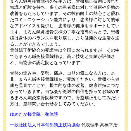
まろん鍼灸接骨院様の先生方は、骨盤矯正技術に優れた
知識と経験を持ち、多くの患者様に対して健康や姿勢の
改善をもたらしています。その技術向上の熱心さと優れ
たコミュニケーション能力により、患者様に対して的確
なアドバイスを提供し、患者様の健康をサポートしてい
ます。まろん鍼灸接骨院様の丁寧な指導のもとで、患者
様は身体のバランスを取り戻し、より健康的な生活を送
ることができるでしょう。
骨盤矯正術協会の受講生は全国におられますが、その中
でもまろん鍼灸接骨院様は、高い技術と実績が評価さ
れ、当協会の認定院となっています。
骨盤の歪みや、姿勢、痛み、コリの気になる方は、是
非、まろん鍼灸接骨院様をご受診ください。骨盤から健
康を見直すことで、根本的な体の改善、健康維持につな
がっていきます。当協会が絶対の自信を持ってお勧めす
るまろん鍼灸接骨院様ですので、骨盤矯正をしてみたい
方は、是非問い合わせをしてみてください。
ゆめたか接骨院・整体院
一般社団法人日本骨盤矯正技術協会
代表理事 高橋幸治