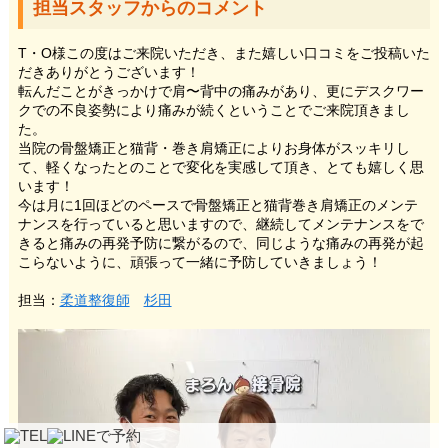
担当スタッフからのコメント
T・O様この度はご来院いただき、また嬉しい口コミをご投稿いた
だきありがとうございます！
転んだことがきっかけで肩〜背中の痛みがあり、更にデスクワー
クでの不良姿勢により痛みが続くということでご来院頂きまし
た。
当院の骨盤矯正と猫背・巻き肩矯正によりお身体がスッキリし
て、軽くなったとのことで変化を実感して頂き、とても嬉しく思
います！
今は月に1回ほどのペースで骨盤矯正と猫背巻き肩矯正のメンテ
ナンスを行っていると思いますので、継続してメンテナンスをで
きると痛みの再発予防に繋がるので、同じような痛みの再発が起
こらないように、頑張って一緒に予防していきましょう！
担当：
柔道整復師
杉田