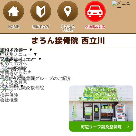
立川市で痛みの根本改善なら、まろん接骨院 西立川へ・手技中心のオーダーメ
イド施術で再発防止
施術メニュー
▼
症状別メニュー
▼
交通事故メニュー
▼
初めての方へ
スタッフ紹介
推薦者からの声
患者様の声
よくある質問
求人情報
▼
ブログ
損害保険
会社概要