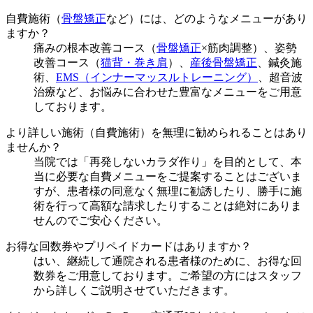
自費施術（
骨盤矯正
など）には、どのようなメニューがあり
ますか？
痛みの根本改善コース（
骨盤矯正
×筋肉調整）、姿勢
改善コース（
猫背・巻き肩
）、
産後骨盤矯正
、鍼灸施
術、
EMS（インナーマッスルトレーニング）
、超音波
治療など、お悩みに合わせた豊富なメニューをご用意
しております。
より詳しい施術（自費施術）を無理に勧められることはあり
ませんか？
当院では「再発しないカラダ作り」を目的として、本
当に必要な自費メニューをご提案することはございま
すが、患者様の同意なく無理に勧誘したり、勝手に施
術を行って高額な請求したりすることは絶対にありま
せんのでご安心ください。
お得な回数券やプリペイドカードはありますか？
はい、継続して通院される患者様のために、お得な回
数券をご用意しております。ご希望の方にはスタッフ
から詳しくご説明させていただきます。