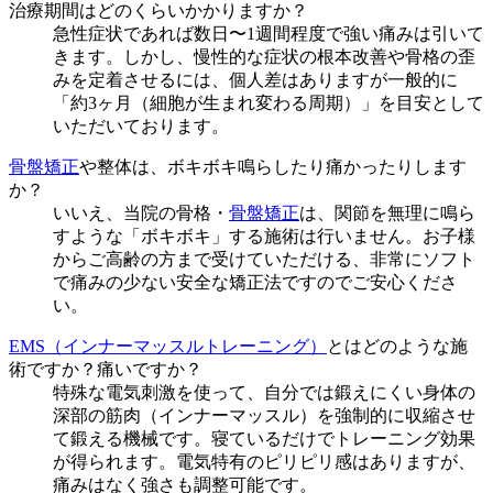
治療期間はどのくらいかかりますか？
急性症状であれば数日〜1週間程度で強い痛みは引いて
きます。しかし、慢性的な症状の根本改善や骨格の歪
みを定着させるには、個人差はありますが一般的に
「約3ヶ月（細胞が生まれ変わる周期）」を目安として
いただいております。
骨盤矯正
や整体は、ボキボキ鳴らしたり痛かったりします
か？
いいえ、当院の骨格・
骨盤矯正
は、関節を無理に鳴ら
すような「ボキボキ」する施術は行いません。お子様
からご高齢の方まで受けていただける、非常にソフト
で痛みの少ない安全な矯正法ですのでご安心くださ
い。
EMS（インナーマッスルトレーニング）
とはどのような施
術ですか？痛いですか？
特殊な電気刺激を使って、自分では鍛えにくい身体の
深部の筋肉（インナーマッスル）を強制的に収縮させ
て鍛える機械です。寝ているだけでトレーニング効果
が得られます。電気特有のピリピリ感はありますが、
痛みはなく強さも調整可能です。