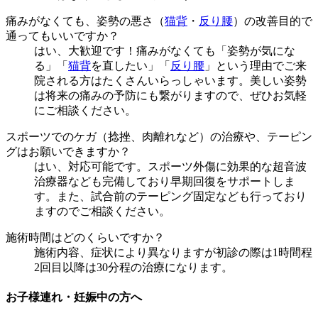
痛みがなくても、姿勢の悪さ（
猫背
・
反り腰
）の改善目的で
通ってもいいですか？
はい、大歓迎です！痛みがなくても「姿勢が気にな
る」「
猫背
を直したい」「
反り腰
」という理由でご来
院される方はたくさんいらっしゃいます。美しい姿勢
は将来の痛みの予防にも繋がりますので、ぜひお気軽
にご相談ください。
スポーツでのケガ（捻挫、肉離れなど）の治療や、テーピン
グはお願いできますか？
はい、対応可能です。スポーツ外傷に効果的な超音波
治療器なども完備しており早期回復をサポートしま
す。また、試合前のテーピング固定なども行っており
ますのでご相談ください。
施術時間はどのくらいですか？
施術内容、症状により異なりますが初診の際は1時間程
2回目以降は30分程の治療になります。
お子様連れ・妊娠中の方へ