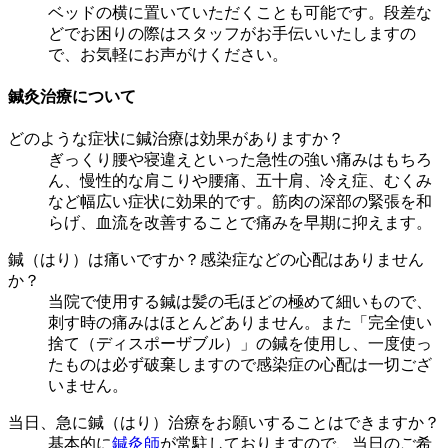
ベッドの横に置いていただくことも可能です。段差な
どでお困りの際はスタッフがお手伝いいたしますの
で、お気軽にお声がけください。
鍼灸治療について
どのような症状に鍼治療は効果がありますか？
ぎっくり腰や寝違えといった急性の強い痛みはもちろ
ん、慢性的な肩こりや腰痛、五十肩、冷え症、むくみ
など幅広い症状に効果的です。筋肉の深部の緊張を和
らげ、血流を改善することで痛みを早期に抑えます。
鍼（はり）は痛いですか？感染症などの心配はありません
か？
当院で使用する鍼は髪の毛ほどの極めて細いもので、
刺す時の痛みはほとんどありません。また「完全使い
捨て（ディスポーザブル）」の鍼を使用し、一度使っ
たものは必ず破棄しますので感染症の心配は一切ござ
いません。
当日、急に鍼（はり）治療をお願いすることはできますか？
基本的に
鍼灸師
が常駐しておりますので、当日のご希