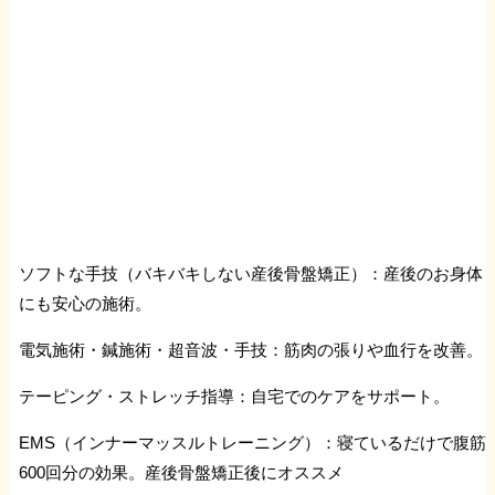
シンスプリント
X脚O脚
側副靱帯損傷
十字靱帯損傷
ソフトな手技（バキバキしない産後骨盤矯正）：産後のお身体
にも安心の施術。
足関節捻挫
電気施術・鍼施術・超音波・手技：筋肉の張りや血行を改善。
テーピング・ストレッチ指導：自宅でのケアをサポート。
踵の痛み
EMS（インナーマッスルトレーニング）：寝ているだけで腹筋
ランナー膝
600回分の効果。産後骨盤矯正後にオススメ