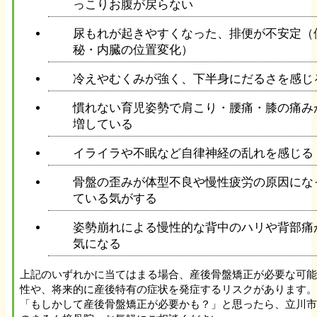
っこりお腹が戻らない
寝違え
尿もれが起きやすくなった、排便が不安定（
秘・内臓の位置変化）
顎関節症
冷えやむくみが強く、下半身にだるさを感じ
慣れない育児姿勢で肩こり・腰痛・膝の痛み
頚椎症
増している
頸椎椎間板ヘルニア
イライラや不眠など自律神経の乱れを感じる
骨盤の歪みが体型不良や慢性疲労の原因にな
斜角筋症候群
ている気がする
姿勢崩れによる慢性的な背中のハリや背部痛
【肩・腕の症状】
気になる
上記のいずれかに当てはまる場合、産後骨盤矯正が必要な可
肩こり
性や、将来的に産後特有の症状を発症するリスクがあります
「もしかして産後骨盤矯正が必要かも？」と思ったら、立川