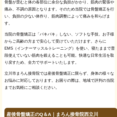
骨盤が歪むと体の各部位に余分な負担がかかり、筋肉の緊張や
打撲（打ち身）
痛み、不調の原因となります。そのため当院では骨盤矯正を行
い、負担の少ない体作り、筋肉調整によって痛みを和らげま
す。
姿勢が悪い
当院の骨盤矯正は「バキバキ」しない、ソフトな手技。お子様
マッサージ
からご高齢の方まで安心して受けていただけます。さらに
EMS（インナーマッスルトレーニング）を使い、寝たままで普
段使えていない筋肉を鍛えることも可能。快適な日常生活を取
むくみ
り戻すため、全力でサポートいたします。
交通事故メニュー
立川市まろん接骨院では産後骨盤矯正に限らず、身体の様々な
お悩みに対応しております。お困りの際は、地域で評判の当院
までお気軽にご相談ください。
【交通事故について】
交通事故に遭ってしまったら
産後骨盤矯正のQ＆A｜まろん接骨院西立川