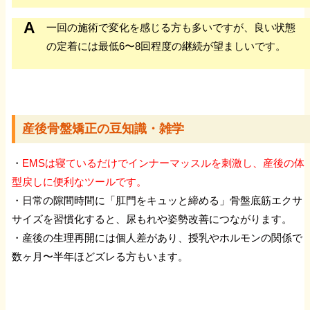
一回の施術で変化を感じる方も多いですが、良い状態
病院との併用
の定着には最低6〜8回程度の継続が望ましいです。
交通事故 Q &A
産後骨盤矯正の豆知識・雑学
【交通事故の症状】
・
EMSは寝ているだけでインナーマッスルを刺激し、産後の体
交通事故・むちうち
型戻しに便利なツールです。
・日常の隙間時間に「肛門をキュッと締める」骨盤底筋エクサ
交通事故・腰痛
サイズを習慣化すると、尿もれや姿勢改善につながります。
・産後の生理再開には個人差があり、授乳やホルモンの関係で
数ヶ月〜半年ほどズレる方もいます。
交通事故・打撲
交通事故・捻挫