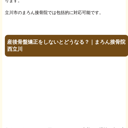
ります。
腰痛
立川市のまろん接骨院では包括的に対応可能です。
ぎっくり腰
産後骨盤矯正をしないとどうなる？｜まろん接骨院
坐骨神経痛
西立川
腰椎椎間板ヘルニア
脊柱管狭窄症
分離症すべり症
仙腸関節炎