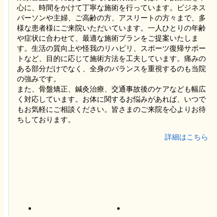
心に、時間をかけて丁寧な施術を行っています。ビジネス
初めての方へ
パーソンや主婦、ご高齢の方、アスリートの方々まで、多
様な患者様にご来院いただいています。一人ひとりの年齢
や症状に合わせて、最適な施術プランをご提案いたしま
スタッフ紹介
す。生活の質向上や怪我のリハビリ、スポーツ復帰サポー
トなど、目的に応じて施術方法を工夫しています。痛みの
ある部分だけでなく、全身のバランスを重視するのも当院
推薦者からの声
の強みです。
また、骨盤矯正、鍼灸治療、交通事故後のケアなども幅広
く対応しています。お体に関するお悩みがあれば、いつで
患者様の声
もお気軽にご相談ください。皆さまのご来院を心よりお待
ちしております。
よくある質問
詳細はこちら
求人情報
会社案内（求人）