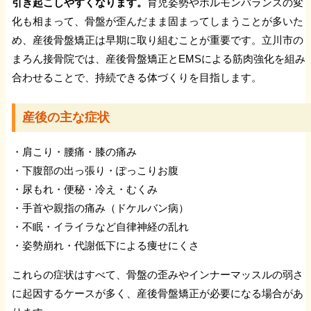
引き起こしやすくなります
。
育児姿勢やホルモンバランスの変
化も相まって、骨盤が歪んだまま固まってしまうことが多いた
ルーズショルダー
め、産後骨盤矯正は早期に取り組むことが重要です。立川市の
まろん接骨院では、産後骨盤矯正とEMSによる筋肉強化を組み
突き指
合わせることで、持続できる体づくりを目指します。
産後の主な症状
外側上顆炎（テニス肘）
・肩こり・腰痛・膝の痛み
TFCC損傷
・下腹部の出っ張り・ぽっこりお腹
・尿もれ・便秘・冷え・むくみ
ドケルバン病
・手首や親指の痛み（ドケルバン病）
・不眠・イライラなど自律神経の乱れ
・姿勢崩れ・代謝低下による痩せにくさ
腱板損傷
これらの症状はすべて、骨盤の歪みやインナーマッスルの弱さ
【腰の症状】
に起因するケースが多く、産後骨盤矯正が必要になる場合があ