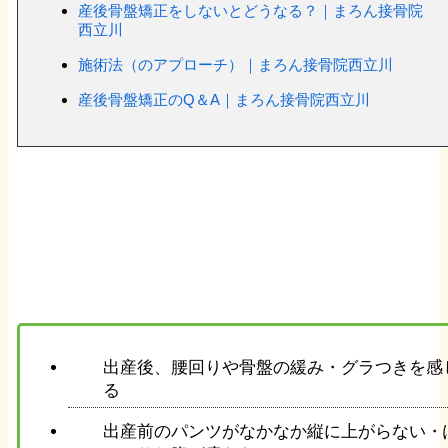
産後骨盤矯正をしないとどうなる？｜まろん接骨院
西立川
骨盤ダイエット
施術法（のアプローチ）｜まろん接骨院西立川
産後骨盤矯正のQ＆A｜まろん接骨院西立川
産後ダイエット
リンパマッサージ
症状別メニュー
【頭・首の症状】
頭痛
出産後、腰回りや骨盤の緩み・グラつきを感
る
ストレートネック
出産前のパンツがなかなか縦に上がらない・