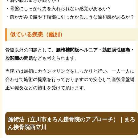
・肩や腰の重さが続くか？
アキレス腱炎
・骨盤にしっかり力を入れられない感覚があるか？
・前かがみで腰や下腹部に引っかかるような違和感があるか？
セーバー病（シーバー病）
似ている疾患（鑑別）
足底筋膜炎
骨盤以外の問題として、
腰椎椎間板ヘルニア・筋筋膜性腰痛・
股関節の問題
なども考えられます。
鵞足炎
当院では最初にカウンセリングをしっかりと行い、一人一人に
オスグッド・成長痛
合わせて施術の提案を行っておりますので安心して産後骨盤矯
正や鍼灸などの施術を受けて頂けます。
外反母趾
内反小趾
施術法（立川市まろん接骨院のアプローチ）｜まろ
ん接骨院西立川
外脛骨