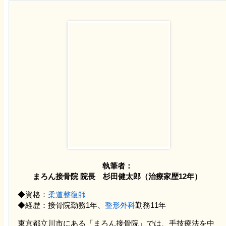
交通事故・頭痛、めまい、吐き気
【交通事故のケース】
人身事故
物損事故
追突事故
執筆者：
まろん接骨院 院長 杉田健太郎（治療家歴12年）
歩行者事故
◆資格：
柔道整復師
◆経歴：接骨院勤務1年、
整形外科
勤務11年
バイク事故
東京都立川市にある「まろん接骨院」では、手技療法を中