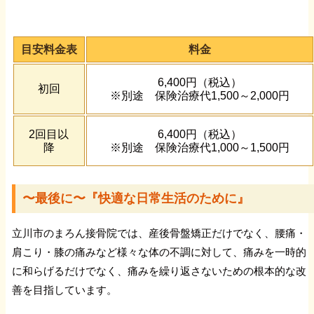
足根管症候群
目安料金表
料金
変形性股関節症
6,400円（税込）
初回
※別途 保険治療代1,500～2,000円
変形性膝関節症
2回目以
6,400円（税込）
降
※別途 保険治療代1,000～1,500円
【全身の症状】
〜最後に〜『快適な日常生活のために』
捻挫
立川市のまろん接骨院では、産後骨盤矯正だけでなく、腰痛・
肉離れ
肩こり・膝の痛みなど様々な体の不調に対して、痛みを一時的
に和らげるだけでなく、痛みを繰り返さないための根本的な改
関節痛
善を目指しています。