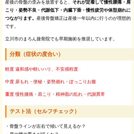
産後の骨盤の歪みを放置すると、
それが定着して慢性腰痛・肩
背中の痛み
こり・姿勢不良・代謝低下・内臓下垂・慢性疲労や体型崩れに
つながります
。
産後骨盤矯正は産後一年以内に行うのが理想的
側湾症
です。
立川市のまろん接骨院でも早期施術を推奨しています。
椎体圧迫骨折
分類（症状の度合い）
【膝・脚の症状】
軽度
違和感や軽いハリ、不安感程度
膝痛
中度
尿もれ・便秘・姿勢崩れ・ぽっこりお腹
重度
慢性腰痛・肩こり・精神面の乱れ・代謝異常
ジャンパー膝
テスト法（セルフチェック）
半月板損傷
・骨盤ラインが左右で傾いて見えるか？