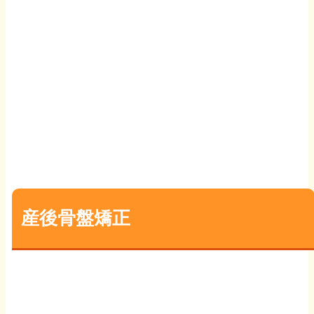
姿勢矯正
子供姿勢矯正
産後骨盤矯正
猫背・巻き肩矯正
反り腰矯正
産後骨盤矯正
全身矯正
鍼灸治療
スポーツ鍼灸