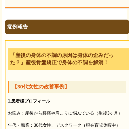
柔道整復師
鍼灸師
症例報告
あん摩マッサージ指圧師
「産後の身体の不調の原因は身体の歪みだっ
専門学生アルバイト
た？」産後骨盤矯正で身体の不調を解消！
ブログ
【30代女性の改善事例】
損害保険
1.患者様プロフィール
会社概要
お悩み：産後から腰痛や肩こりに悩んでいる（生後3ヶ月）
年代・職業：30代女性、デスクワーク（現在育児休暇中）