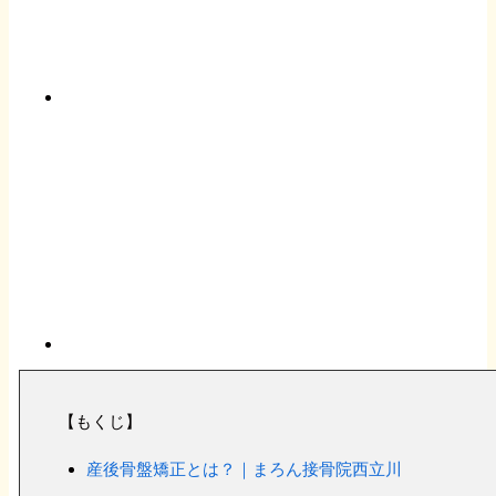
スポーツ外傷
EMS（インナーマッスルトレーニング）
健康保険治療
超音波治療
労災
電気治療
【もくじ】
産後骨盤矯正とは？｜まろん接骨院西立川
整体