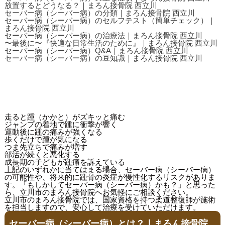
放置するとどうなる？｜まろん接骨院 西立川
セーバー病（シーバー病）の分類｜まろん接骨院 西立川
セーバー病（シーバー病）のセルフテスト（簡単チェック）｜
まろん接骨院 西立川
セーバー病（シーバー病）の治療法｜まろん接骨院 西立川
〜最後に〜『快適な日常生活のために』｜まろん接骨院 西立川
セーバー病（シーバー病）Q&A｜まろん接骨院 西立川
セーバー病（シーバー病）の豆知識｜まろん接骨院 西立川
走ると踵（かかと）がズキッと痛む
ジャンプの着地で踵に衝撃が響く
運動後に踵の痛みが強くなる
歩くだけで踵が気になる
つま先立ちで痛みが増す
部活が続くと悪化する
成長期の子どもが踵痛を訴えている
上記のいずれかに当てはまる場合、セーバー病（シーバー病）
の可能性や、将来的に踵骨の炎症が慢性化するリスクがありま
す。「もしかしてセーバー病（シーバー病）かも？」と思った
ら、立川市のまろん接骨院へお気軽にご相談ください。
立川市のまろん接骨院では、国家資格を持つ柔道整復師が施術
を担当しますので、安心して治療を受けていただけます。
セーバー病（シーバー病）とは？｜まろん接骨院