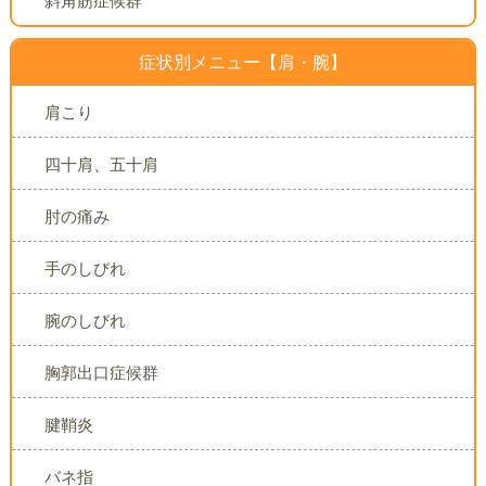
斜角筋症候群
症状別メニュー【肩・腕】
肩こり
四十肩、五十肩
肘の痛み
手のしびれ
腕のしびれ
胸郭出口症候群
腱鞘炎
バネ指