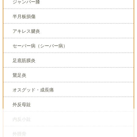
ジャンパー膝
半月板損傷
アキレス腱炎
セーバー病（シーバー病）
足底筋膜炎
鵞足炎
オスグッド・成長痛
外反母趾
内反小趾
外脛骨