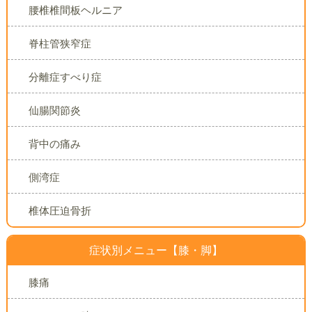
腰椎椎間板ヘルニア
脊柱管狭窄症
分離症すべり症
仙腸関節炎
背中の痛み
側湾症
椎体圧迫骨折
症状別メニュー【膝・脚】
膝痛