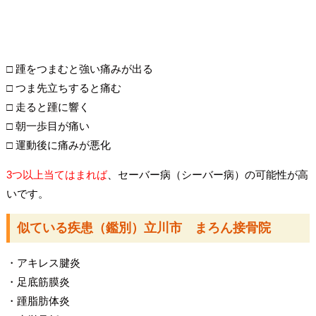
□ 踵をつまむと強い痛みが出る
□ つま先立ちすると痛む
□ 走ると踵に響く
□ 朝一歩目が痛い
□ 運動後に痛みが悪化
3つ以上当てはまれば
、セーバー病（シーバー病）の可能性が高
いです。
似ている疾患（鑑別）立川市 まろん接骨院
・アキレス腱炎
・足底筋膜炎
・踵脂肪体炎