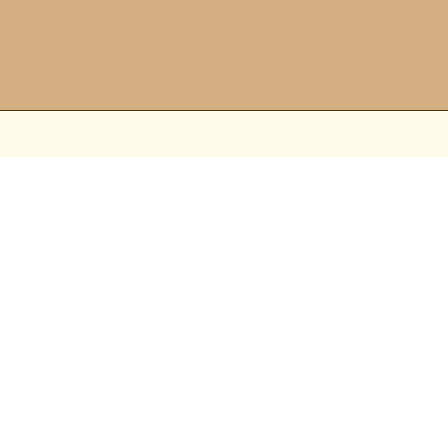
▼
▼
▼