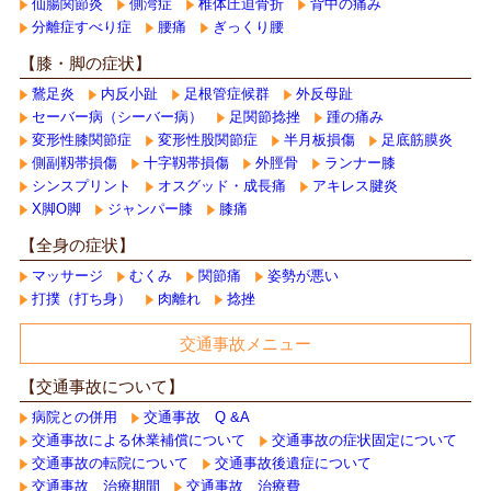
仙腸関節炎
側湾症
椎体圧迫骨折
背中の痛み
分離症すべり症
腰痛
ぎっくり腰
【膝・脚の症状】
鵞足炎
内反小趾
足根管症候群
外反母趾
セーバー病（シーバー病）
足関節捻挫
踵の痛み
変形性膝関節症
変形性股関節症
半月板損傷
足底筋膜炎
側副靱帯損傷
十字靱帯損傷
外脛骨
ランナー膝
シンスプリント
オスグッド・成長痛
アキレス腱炎
X脚O脚
ジャンパー膝
膝痛
【全身の症状】
マッサージ
むくみ
関節痛
姿勢が悪い
打撲（打ち身）
肉離れ
捻挫
交通事故メニュー
【交通事故について】
病院との併用
交通事故 Q &A
交通事故による休業補償について
交通事故の症状固定について
交通事故の転院について
交通事故後遺症について
交通事故 治療期間
交通事故 治療費