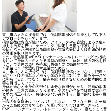
立川市のまろん接骨院では、側副靱帯損傷の治療として以下の
アプローチを行っています。
損傷直後は炎症が強いため、アイシングや超音波による炎症を
抑える治療を行い、テーピングで固定し患部を保護します。
炎症が治った段階では筋肉調整や電気治療により膝周囲の筋肉
の緊張を取り除きます。
また、骨盤矯正やEMS(インナーマッスルトレーニング)の機械
を用いて身体の土台となる骨盤の調整や、体幹、筋力強化を行
うことで身体の負担を軽減し再発予防に効果的です。
〜最後に〜『快適な日常生活のために』
立川市のまろん接骨院では、側副靱帯損傷だけでなく、腰痛・
肩こり・膝の痛みなど様々な体の不調に対して、痛みを一時的
に和らげるだけでなく、痛みを繰り返さないための根本的な改
善を目指しています。
身体が歪むと全身の各部位に余分な負担がかかり、筋肉の緊張
や痛み、不調の原因となります。そのため当院では骨盤矯正や
姿勢の矯正を行い、負担の少ない身体作り、根本的な改善を目
指しています。
当院の骨盤矯正は「バキバキ」しない、ソフトな手技。お子様
からご高齢の方まで安心して受けていただけます。さらに
EMS（インナーマッスルトレーニング）を使い、寝たままで普