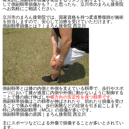
して側副靱帯損傷かも？」と思ったら、立川市のまろん接骨院
へお気軽にご相談ください。
立川市のまろん接骨院では、国家資格を持つ柔道整復師が施術
を担当しますので、安心して治療を受けていただけます。
側副靱帯損傷とは？｜まろん接骨院 西立川
側副靱帯とは膝の内側と外側を支えている靱帯で、歩行やスポ
ーツにおいて膝が過度に内側や外側に動かないように制御する
ことで膝の曲げ伸ばしや
横方向の安定性を保つ靱帯です
。
側副靱帯損傷はこの靱帯が伸ばされたり、切れたり損傷を受け
ることで痛みや腫れ、歩行困難などの症状を引き起こします。
特に
内側側副靱帯（MCL）
の損傷が多いです。
側副靱帯損傷の原因｜まろん接骨院 西立川
主にスポーツなどによる外傷で損傷することが多いとされてい
ます。