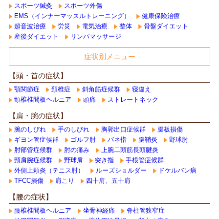
スポーツ鍼灸
スポーツ外傷
EMS（インナーマッスルトレーニング）
健康保険治療
超音波治療
労災
電気治療
整体
骨盤ダイエット
産後ダイエット
リンパマッサージ
症状別メニュー
【頭・首の症状】
顎関節症
頚椎症
斜角筋症候群
寝違え
頸椎椎間板ヘルニア
頭痛
ストレートネック
【肩・腕の症状】
腕のしびれ
手のしびれ
胸郭出口症候群
腱板損傷
ギヨン管症候群
ゴルフ肘
バネ指
腱鞘炎
野球肘
肘部管症候群
肘の痛み
上腕二頭筋長頭腱炎
頸肩腕症候群
野球肩
突き指
手根管症候群
外側上顆炎（テニス肘）
ルーズショルダー
ドケルバン病
TFCC損傷
肩こり
四十肩、五十肩
【腰の症状】
腰椎椎間板ヘルニア
坐骨神経痛
脊柱管狭窄症