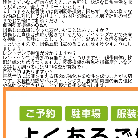
段使えていない筋肉を鍛えることも可能。快適な日常生活を取
り戻すため、全力でサポートいたします。
立川市まろん接骨院では側副靱帯損傷に限らず、身体の様々な
お悩みに対応しております。お困りの際は、地域で評判の当院
までお気軽にご相談ください。
側副靱帯損傷のQ＆A
損傷した直後にやった方がいいことはありますか？
損傷した直後は炎症が起きているため、アイシングなどで炎症
を抑制し、安静にしましょう。
一方で、温めると炎症を強めて
しまいますので、損傷直後は温めることはせず冷やすようにし
ましょう。
レントゲンで損傷が分かりますか？
レントゲンでは骨折の有無などはうつりますが、靱帯自体は軟
部組織のためうつりません。
靭帯損傷の有無や損傷度合いなど
を詳しく調べるにはMRI検査が有効です。
再発予防はありますか？
再発予防には膝を支える筋肉の強化や柔軟性を保つことが大切
です。大腿四頭筋やハムストリングス、股関節周囲の筋力強化
や体幹を安定させることで膝の負担を減らします。