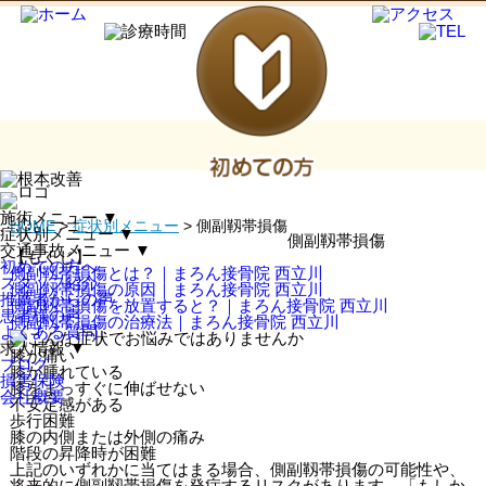
施術メニュー
▼
HOME
>
症状別メニュー
>
側副靱帯損傷
症状別メニュー
▼
側副靱帯損傷
交通事故メニュー
▼
【もくじ】
初めての方へ
側副靱帯損傷とは？｜まろん接骨院 西立川
スタッフ紹介
側副靱帯損傷の原因｜まろん接骨院 西立川
推薦者からの声
側副靱帯損傷を放置すると？｜まろん接骨院 西立川
患者様の声
側副靱帯損傷の治療法｜まろん接骨院 西立川
よくある質問
求人情報
▼
膝が痛い
ブログ
膝が腫れている
損害保険
膝をまっすぐに伸ばせない
会社概要
不安定感がある
歩行困難
膝の内側または外側の痛み
階段の昇降時が困難
上記のいずれかに当てはまる場合、側副靱帯損傷の可能性や、
将来的に側副靱帯損傷を発症するリスクがあります。「もしか