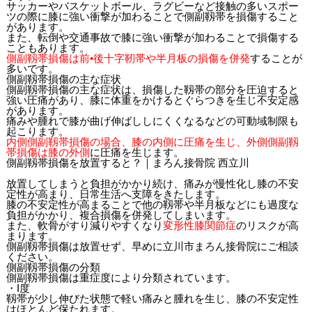
サッカーやバスケットボール、ラグビーなど接触の多いスポー
ツの際に膝に強い衝撃が加わることで側副靱帯を損傷すること
があります。
また、転倒や交通事故で膝に強い衝撃が加わることで損傷する
こともあります。
側副靱帯損傷は前•後十字靭帯や半月板の損傷を併発
することが
多いです。
側副靱帯損傷の主な症状
側副靱帯損傷の主な症状は、損傷した靱帯の部分を圧迫すると
強い圧痛があり、膝に体重をかけるとぐらつきを生じ不安定感
があります。
痛みや腫れで膝が曲げ伸ばししにくくなるなどの可動域制限も
起こります。
内側側副靱帯損傷の場合、膝の内側に圧痛を生じ、外側側副靱
帯損傷は膝の外側
に圧痛を生じます。
側副靱帯損傷を放置すると？｜まろん接骨院 西立川
放置してしまうと負担がかかり続け、痛みが慢性化し膝の不安
定性が高まり、日常生活へ支障をきたします。
膝の不安定性が高まることで他の靱帯や半月板などにも過度な
負担がかかり、複合損傷を併発してしまいます。
また、軟骨がすり減りやすくなり
変形性膝関節症
のリスクが高
まります。
側副靱帯損傷は放置せず、早めに立川市まろん接骨院にご相談
ください。
側副靱帯損傷の分類
側副靱帯損傷は重症度により分類されています。
・I度
靱帯が少し伸びた状態で軽い痛みと腫れを生じ、膝の不安定性
はほとんど保たれます。