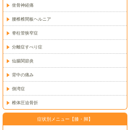
坐骨神経痛
腰椎椎間板ヘルニア
脊柱管狭窄症
分離症すべり症
仙腸関節炎
背中の痛み
側湾症
椎体圧迫骨折
症状別メニュー【膝・脚】