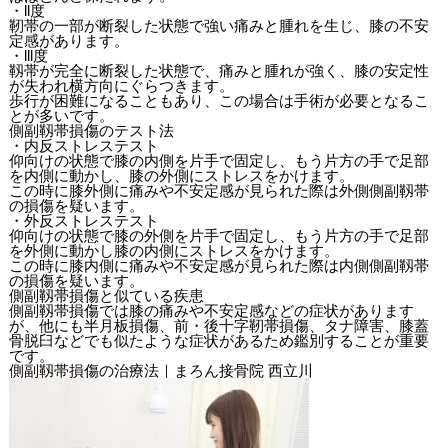
・ll度
靭帯の一部が断裂した状態で強い痛みと腫れを生じ、膝の不安
定感があります。
・lll度
靱帯が完全に断裂した状態で、痛みと腫れが強く、膝の安定性
が失われ横方向にぐらつきます。
歩行が困難になることもあり、この場合は手術が必要となるこ
とが多いです。
側副靱帯損傷のテスト法
・内反ストレステスト
仰向けの状態で膝の内側を片手で固定し、もう片方の手で足部
を内側に動かし、膝の外側にストレスをかけます。
この時に膝外側に痛みや不安定感が見られた際は外側側副靱帯
の損傷を疑います。
・外反ストレステスト
仰向けの状態で膝の外側を片手で固定し、もう片方の手で足部
を外側に動かし膝の内側にストレスをかけます。
この時に膝内側に痛みや不安定感が見られた際は内側側副靱帯
の損傷を疑います。
側副靱帯損傷と似ている疾患
側副靱帯損傷では膝の痛みや不安定感などの症状があります
が、他にも半月板損傷、前・後十字靭帯損傷、タナ障害、膝蓋
骨脱臼などでも似たような症状があるため鑑別することが重要
です。
側副靱帯損傷の治療法｜まろん接骨院 西立川