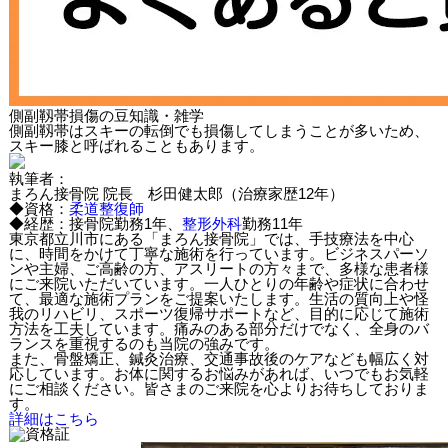
側副靱帯損傷の豆知識・雑学
側副靱帯はスキーの転倒でも損傷してしまうことが多いため、
スキー膝と呼ばれることもあります。
執筆者：
まろん接骨院 院長 杉田健太郎（治療家歴12年）
◆資格：
柔道整復師
◆経歴：接骨院勤務1年、
整形外科
勤務11年
東京都立川市にある「まろん接骨院」では、手技療法を中心
に、時間をかけて丁寧な施術を行っています。ビジネスパーソ
ンや主婦、ご高齢の方、アスリートの方々まで、多様な患者様
にご来院いただいています。一人ひとりの年齢や症状に合わせ
て、最適な施術プランをご提案いたします。生活の質向上や怪
我のリハビリ、スポーツ復帰サポートなど、目的に応じて施術
方法を工夫しています。痛みのある部分だけでなく、全身のバ
ランスを重視するのも当院の強みです。
また、骨盤矯正、鍼灸治療、交通事故後のケアなども幅広く対
応しています。お体に関するお悩みがあれば、いつでもお気軽
にご相談ください。皆さまのご来院を心よりお待ちしておりま
す。
詳細はこちら