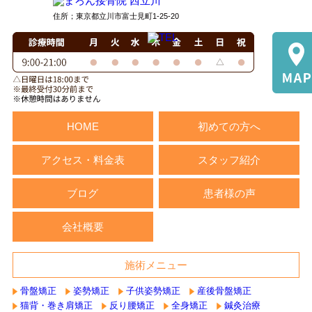
住所；東京都立川市富士見町1-25-20
HOME
初めての方へ
アクセス・料金表
スタッフ紹介
ブログ
患者様の声
会社概要
施術メニュー
骨盤矯正
姿勢矯正
子供姿勢矯正
産後骨盤矯正
猫背・巻き肩矯正
反り腰矯正
全身矯正
鍼灸治療