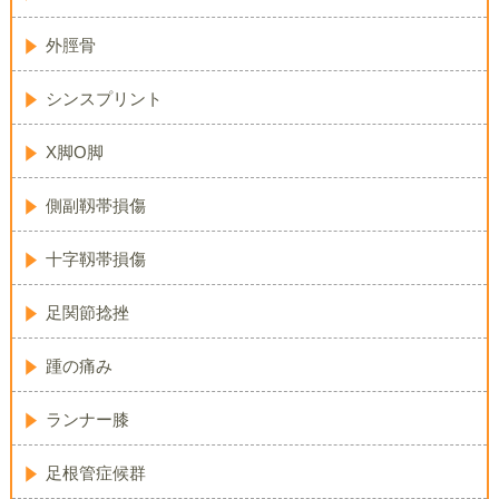
外脛骨
シンスプリント
X脚O脚
側副靱帯損傷
十字靱帯損傷
足関節捻挫
踵の痛み
ランナー膝
足根管症候群