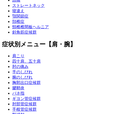
頭痛
ストレートネック
寝違え
顎関節症
頚椎症
頸椎椎間板ヘルニア
斜角筋症候群
症状別メニュー【肩・腕】
肩こり
四十肩、五十肩
肘の痛み
手のしびれ
腕のしびれ
胸郭出口症候群
腱鞘炎
バネ指
ギヨン管症候群
肘部管症候群
手根管症候群