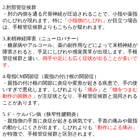
2.肘部管症候群
・肘の内側を通る尺骨神経が圧迫されることで、小指や薬指
のしびれが現れます。特に「
小指側のしびれ
」が目立つ場合
は、手根管症候群よりもこちらが疑われます。
3.末梢神経障害（ニューロパチー）
・糖尿病やアルコール、薬の副作用などによって末梢神経が
障害されると、手足にしびれや感覚異常が出現します。手根
管症候群と違い、
両手や足にも広く症状が出ることが多いで
す。
4.母指CM関節症（親指の付け根の関節症）
・親指の付け根の関節に炎症や変形が起きる疾患で、手の使
いすぎで悪化します。しびれよりも「
痛み
」と「
物をつまむ
動作の困難さ
」が主症状となり、手根管症候群と混同される
ことがあります。
5.ド・ケルバン病（狭窄性腱鞘炎）
・親指側の手首に炎症が起きる病気です。手首の痛みや親指
の動かしにくさが出ます。しびれよりも「
動作による痛み
」
が特徴で、手根管症候群と区別されます。