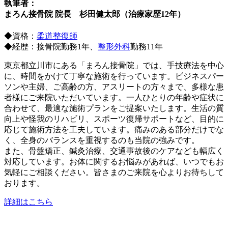
執筆者：
まろん接骨院 院長 杉田健太郎（治療家歴12年）
◆資格：
柔道整復師
◆経歴：接骨院勤務1年、
整形外科
勤務11年
東京都立川市にある「まろん接骨院」では、手技療法を中心
に、時間をかけて丁寧な施術を行っています。ビジネスパー
ソンや主婦、ご高齢の方、アスリートの方々まで、多様な患
者様にご来院いただいています。一人ひとりの年齢や症状に
合わせて、最適な施術プランをご提案いたします。生活の質
向上や怪我のリハビリ、スポーツ復帰サポートなど、目的に
応じて施術方法を工夫しています。痛みのある部分だけでな
く、全身のバランスを重視するのも当院の強みです。
また、骨盤矯正、鍼灸治療、交通事故後のケアなども幅広く
対応しています。お体に関するお悩みがあれば、いつでもお
気軽にご相談ください。皆さまのご来院を心よりお待ちして
おります。
詳細はこちら