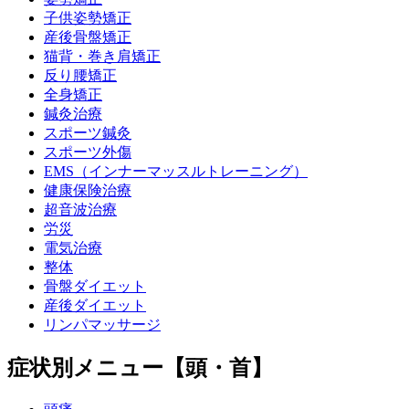
子供姿勢矯正
産後骨盤矯正
猫背・巻き肩矯正
反り腰矯正
全身矯正
鍼灸治療
スポーツ鍼灸
スポーツ外傷
EMS（インナーマッスルトレーニング）
健康保険治療
超音波治療
労災
電気治療
整体
骨盤ダイエット
産後ダイエット
リンパマッサージ
症状別メニュー【頭・首】