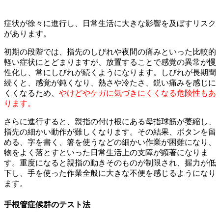
症状が徐々に進行し、日常生活に大きな影響を及ぼすリスク
があります。
初期の段階では、指先のしびれや夜間の痛みといった比較的
軽い症状にとどまりますが、放置することで感覚の異常が慢
性化し、常にしびれが続くようになります。しびれが長期間
続くと、感覚が鈍くなり、熱さや冷たさ、鋭い痛みを感じに
くくなるため、
やけどやケガに気づきにくくなる危険性もあ
ります。
さらに進行すると、親指の付け根にある母指球筋が萎縮し、
指先の細かい動作が難しくなります。その結果、ボタンを留
める、字を書く、箸を使うなどの細かい作業が困難になり、
物をよく落とすといった日常生活上の支障が顕著になりま
す。重度になると親指の動きそのものが制限され、握力が低
下し、手を使った作業全般に大きな不便を感じるようになり
ます。
手根管症候群のテスト法