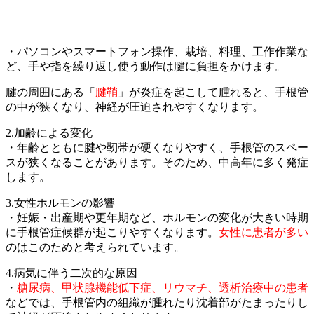
・パソコンやスマートフォン操作、栽培、料理、工作作業な
ど、手や指を繰り返し使う動作は腱に負担をかけます。
腱の周囲にある「
腱鞘
」が炎症を起こして腫れると、手根管
の中が狭くなり、神経が圧迫されやすくなります。
2.加齢による変化
・年齢とともに腱や靭帯が硬くなりやすく、手根管のスペー
スが狭くなることがあります。そのため、中高年に多く発症
します。
3.女性ホルモンの影響
・妊娠・出産期や更年期など、ホルモンの変化が大きい時期
に手根管症候群が起こりやすくなります。
女性に患者が多い
のはこのためと考えられています。
4.病気に伴う二次的な原因
・
糖尿病、甲状腺機能低下症、リウマチ、透析治療中の患者
などでは、手根管内の組織が腫れたり沈着部がたまったりし