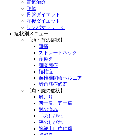
電気治療
整体
骨盤ダイエット
産後ダイエット
リンパマッサージ
症状別メニュー
【頭・首の症状】
頭痛
ストレートネック
寝違え
顎関節症
頚椎症
頸椎椎間板ヘルニア
斜角筋症候群
【肩・腕の症状】
肩こり
四十肩、五十肩
肘の痛み
手のしびれ
腕のしびれ
胸郭出口症候群
腱鞘炎