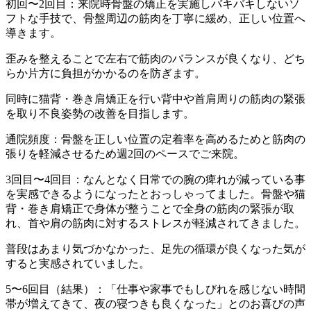
初回〜2回目：来院時骨盤の矯正を実施しバキバキしないソ
フトな手技で、骨盤周辺の筋肉を丁寧に緩め、正しい位置へ
導きます。
歪みを整えることで左右で筋肉のバランスが良くなり、どち
らか片方に負担がかかるのを防ぎます。
同時に猫背・巻き肩矯正を行い背中や首肩周りの筋肉の緊張
を取り不良姿勢の改善を目指します。
通院頻度：骨盤を正しい位置の定着率を高めるためと筋肉の
張りを軽減させるため週2回のペースでご来院。
3回目〜4回目：なんとなく日常での腕の痺れが減っている事
を実感できるようになったとおっしゃってました。骨盤や猫
背・巻き肩矯正で身体が整うことで全身の筋肉の緊張が取
れ、首や肩の筋肉に対するストレスが軽減されてきました。
普段はあまり気づかなかった、足先の循環が良くなった気が
すると実感されていました。
5〜6回目（結果）：「仕事や家事でもしびれを感じない時間
帯が増えてきて、夜の寝つきも良くなった」とのお喜びの声