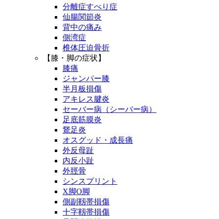
分離症すべり症
仙腸関節炎
背中の痛み
側湾症
椎体圧迫骨折
【膝・脚の症状】
膝痛
ジャンパー膝
半月板損傷
アキレス腱炎
セーバー病（シーバー病）
足底筋膜炎
鵞足炎
オスグッド・成長痛
外反母趾
内反小趾
外脛骨
シンスプリント
X脚O脚
側副靱帯損傷
十字靱帯損傷