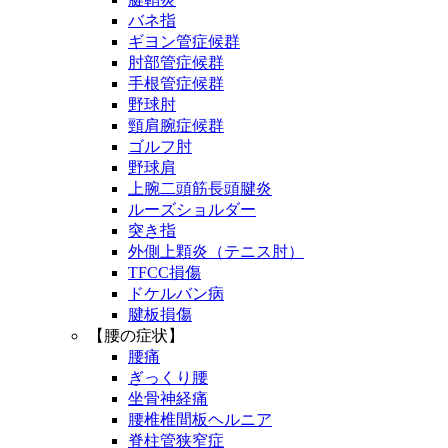
バネ指
ギヨン管症候群
肘部管症候群
手根管症候群
野球肘
頸肩腕症候群
ゴルフ肘
野球肩
上腕二頭筋長頭腱炎
ルーズショルダー
突き指
外側上顆炎（テニス肘）
TFCC損傷
ドケルバン病
腱板損傷
【腰の症状】
腰痛
ぎっくり腰
坐骨神経痛
腰椎椎間板ヘルニア
脊柱管狭窄症