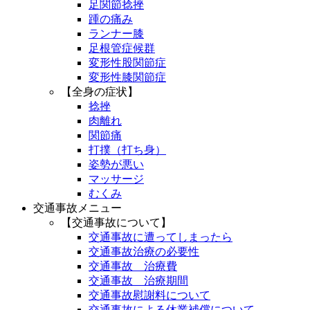
足関節捻挫
踵の痛み
ランナー膝
足根管症候群
変形性股関節症
変形性膝関節症
【全身の症状】
捻挫
肉離れ
関節痛
打撲（打ち身）
姿勢が悪い
マッサージ
むくみ
交通事故メニュー
【交通事故について】
交通事故に遭ってしまったら
交通事故治療の必要性
交通事故 治療費
交通事故 治療期間
交通事故慰謝料について
交通事故による休業補償について