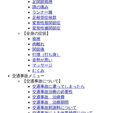
足関節捻挫
踵の痛み
ランナー膝
足根管症候群
変形性股関節症
変形性膝関節症
【全身の症状】
捻挫
肉離れ
関節痛
打撲（打ち身）
姿勢が悪い
マッサージ
むくみ
交通事故メニュー
【交通事故について】
交通事故に遭ってしまったら
交通事故治療の必要性
交通事故 治療費
交通事故 治療期間
交通事故慰謝料について
交通事故による休業補償について