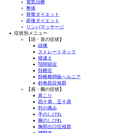
電気治療
整体
骨盤ダイエット
産後ダイエット
リンパマッサージ
症状別メニュー
【頭・首の症状】
頭痛
ストレートネック
寝違え
顎関節症
頚椎症
頸椎椎間板ヘルニア
斜角筋症候群
【肩・腕の症状】
肩こり
四十肩、五十肩
肘の痛み
手のしびれ
腕のしびれ
胸郭出口症候群
腱鞘炎