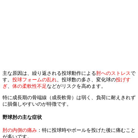
​主な原因は、繰り返される投球動作による
肘へのストレス
で
す。
投球フォームの乱れ
、投球数の多さ、変化球の
投げす
ぎ
、
体の柔軟性不足
などがリスクを高めます。
特に成長期の骨端線（成長軟骨）は弱く、負荷に耐えきれず
に損傷しやすいのが特徴です。
​野球肘の主な症状
​肘の内側の痛み
：特に投球時やボールを投げた後に痛むこと
が多いです。