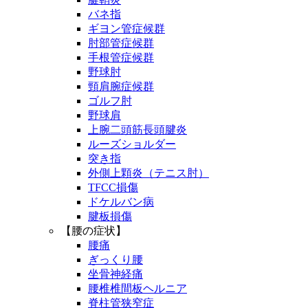
バネ指
ギヨン管症候群
肘部管症候群
手根管症候群
野球肘
頸肩腕症候群
ゴルフ肘
野球肩
上腕二頭筋長頭腱炎
ルーズショルダー
突き指
外側上顆炎（テニス肘）
TFCC損傷
ドケルバン病
腱板損傷
【腰の症状】
腰痛
ぎっくり腰
坐骨神経痛
腰椎椎間板ヘルニア
脊柱管狭窄症