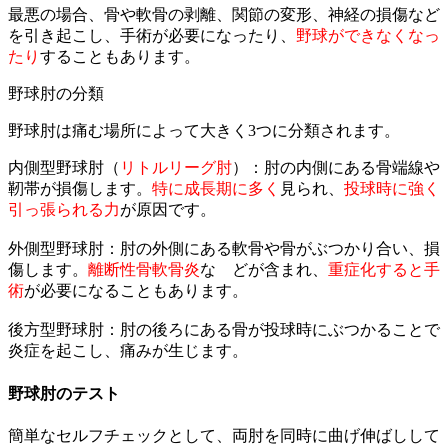
最悪の場合、骨や軟骨の剥離、関節の変形、神経の損傷など
を引き起こし、手術が必要になったり、
野球ができなくなっ
たり
することもあります。
​野球肘の分類
​野球肘は痛む場所によって大きく3つに分類されます。
内側型野球肘（
リトルリーグ肘
）：肘の内側にある骨端線や
靭帯が損傷します。
特に成長期に多く
見られ、
投球時に強く
引っ張られる力
が原因です。
​
外側型野球肘：肘の外側にある軟骨や骨がぶつかり合い、損
傷します。
離断性骨軟骨炎
な どが含まれ、
重症化すると手
術
が必要になることもあります。
​
後方型野球肘：肘の後ろにある骨が投球時にぶつかることで
炎症を起こし、痛みが生じます。
​野球肘のテスト
​簡単なセルフチェックとして、両肘を同時に曲げ伸ばしして