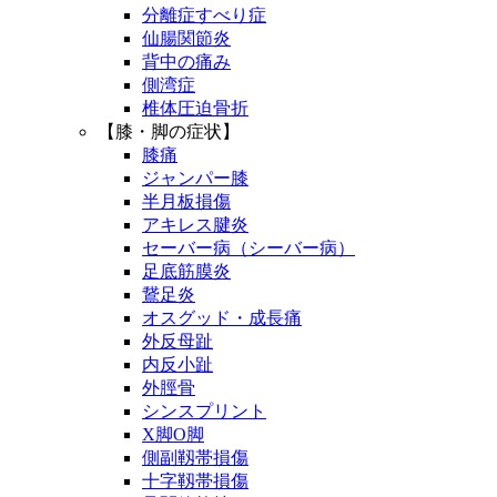
分離症すべり症
仙腸関節炎
背中の痛み
側湾症
椎体圧迫骨折
【膝・脚の症状】
膝痛
ジャンパー膝
半月板損傷
アキレス腱炎
セーバー病（シーバー病）
足底筋膜炎
鵞足炎
オスグッド・成長痛
外反母趾
内反小趾
外脛骨
シンスプリント
X脚O脚
側副靱帯損傷
十字靱帯損傷