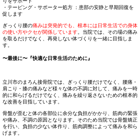
りをサポート
・テーピング・サポーター処方 ：患部の安静と早期回復を
促します
ぎっくり
腰の
痛みは突発的でも、根本には日常生活での身体
の使い方やクセが関係しています
。
当院では、その場の痛み
を取るだけでなく、再発しない体づくりを一緒に目指しま
す。
〜最後に〜『快適な日常生活のために』
立川市のまろん接骨院では、ぎっくり腰だけでなく、腰痛・
肩こり・膝の痛みなど様々な体の不調に対して、痛みを一時
的に和らげるだけでなく、痛みを繰り返さないための根本的
な改善を目指しています。
骨盤が歪むと体の各部位に余分な負担がかかり、筋肉の緊張
や痛み、不調の原因となります。そのため当院では骨盤矯正
を行い、負担の少ない体作り、筋肉調整によって痛みを和ら
げます。