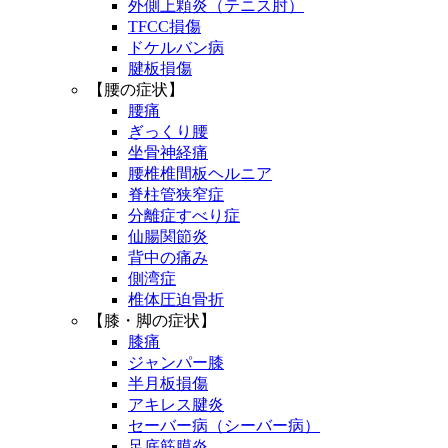
外側上顆炎（テニス肘）
TFCC損傷
ドケルバン病
腱板損傷
【腰の症状】
腰痛
ぎっくり腰
坐骨神経痛
腰椎椎間板ヘルニア
脊柱管狭窄症
分離症すべり症
仙腸関節炎
背中の痛み
側湾症
椎体圧迫骨折
【膝・脚の症状】
膝痛
ジャンパー膝
半月板損傷
アキレス腱炎
セーバー病（シーバー病）
足底筋膜炎