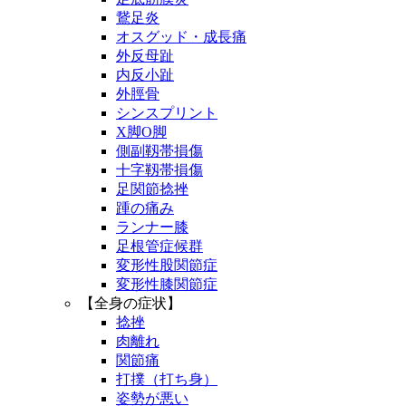
鵞足炎
オスグッド・成長痛
外反母趾
内反小趾
外脛骨
シンスプリント
X脚O脚
側副靱帯損傷
十字靱帯損傷
足関節捻挫
踵の痛み
ランナー膝
足根管症候群
変形性股関節症
変形性膝関節症
【全身の症状】
捻挫
肉離れ
関節痛
打撲（打ち身）
姿勢が悪い