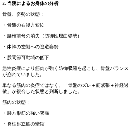
2. 当院によるお身体の分析
骨盤、姿勢の状態：
・骨盤の右後方変位
・腰椎前弯の消失（防御性屈曲姿勢）
・体幹の左側への逃避姿勢
・股関節可動域の低下
急性炎症により筋肉が強く防御収縮を起こし、骨盤バランス
が崩れていました。
単なる筋肉の炎症ではなく、「骨盤のズレ＋筋緊張＋神経過
敏」が複合した状態と判断しました。
筋肉の状態：
・腰方形筋の強い緊張
・脊柱起立筋の攣縮