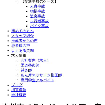
【交通事故のケース】
人身事故
物損事故
追突事故
歩行者事故
バイク事故
初めての方へ
スタッフ紹介
推薦者からの声
患者様の声
よくある質問
求人情報
会社案内（求人）
柔道整復師
鍼灸師
あん摩マッサージ指圧師
専門学生アルバイト
ブログ
損害保険
会社概要