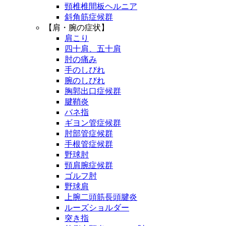
頸椎椎間板ヘルニア
斜角筋症候群
【肩・腕の症状】
肩こり
四十肩、五十肩
肘の痛み
手のしびれ
腕のしびれ
胸郭出口症候群
腱鞘炎
バネ指
ギヨン管症候群
肘部管症候群
手根管症候群
野球肘
頸肩腕症候群
ゴルフ肘
野球肩
上腕二頭筋長頭腱炎
ルーズショルダー
突き指