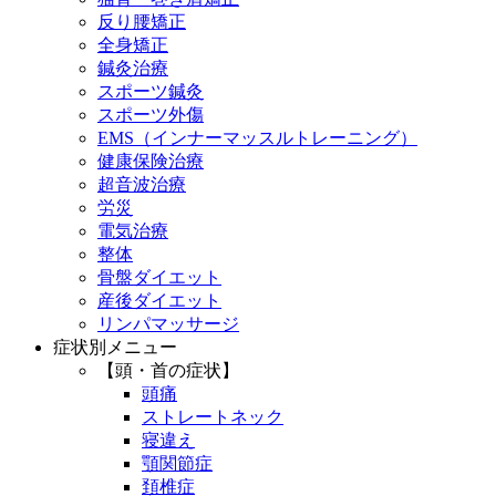
反り腰矯正
全身矯正
鍼灸治療
スポーツ鍼灸
スポーツ外傷
EMS（インナーマッスルトレーニング）
健康保険治療
超音波治療
労災
電気治療
整体
骨盤ダイエット
産後ダイエット
リンパマッサージ
症状別メニュー
【頭・首の症状】
頭痛
ストレートネック
寝違え
顎関節症
頚椎症