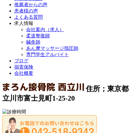
推薦者からの声
患者様の声
よくある質問
求人情報
会社案内（求人）
柔道整復師
鍼灸師
あん摩マッサージ指圧師
専門学生アルバイト
ブログ
損害保険
会社概要
住所；東京都
立川市富士見町1-25-20