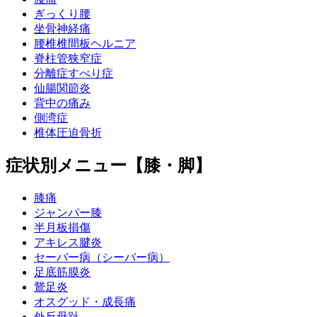
ぎっくり腰
坐骨神経痛
腰椎椎間板ヘルニア
脊柱管狭窄症
分離症すべり症
仙腸関節炎
背中の痛み
側湾症
椎体圧迫骨折
症状別メニュー【膝・脚】
膝痛
ジャンパー膝
半月板損傷
アキレス腱炎
セーバー病（シーバー病）
足底筋膜炎
鵞足炎
オスグッド・成長痛
外反母趾