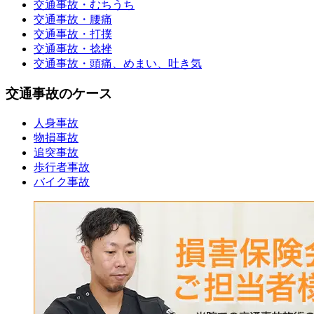
交通事故・むちうち
交通事故・腰痛
交通事故・打撲
交通事故・捻挫
交通事故・頭痛、めまい、吐き気
交通事故のケース
人身事故
物損事故
追突事故
歩行者事故
バイク事故