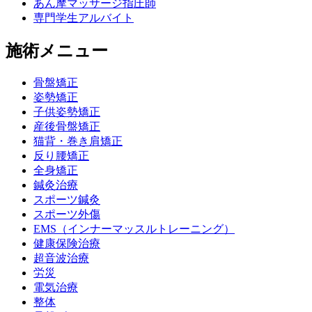
あん摩マッサージ指圧師
専門学生アルバイト
施術メニュー
骨盤矯正
姿勢矯正
子供姿勢矯正
産後骨盤矯正
猫背・巻き肩矯正
反り腰矯正
全身矯正
鍼灸治療
スポーツ鍼灸
スポーツ外傷
EMS（インナーマッスルトレーニング）
健康保険治療
超音波治療
労災
電気治療
整体