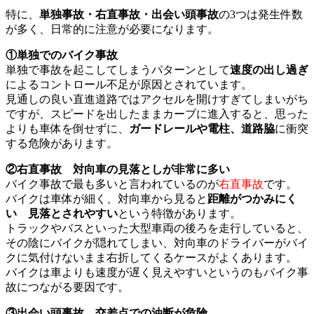
特に、
単独事故・右直事故・出会い頭事故
の3つは発生件数
が多く、日常的に注意が必要になります。
①単独でのバイク事故
単独で事故を起こしてしまうパターンとして
速度の出し過ぎ
によるコントロール不足が原因とされています。
見通しの良い直進道路ではアクセルを開けすぎてしまいがち
ですが、スピードを出したままカーブに進入すると、思った
よりも車体を倒せずに、
ガードレールや電柱、道路脇
に衝突
する危険があります。
②右直事故 対向車の見落としが非常に多い
バイク事故で最も多いと言われているのが
右直事故
です。
バイクは車体が細く、対向車から見ると
距離がつかみにく
い 見落とされやすい
という特徴があります。
トラックやバスといった大型車両の後ろを走行していると、
その陰にバイクが隠れてしまい、対向車のドライバーがバイ
クに気付けないまま右折してくるケースがよくあります。
バイクは車よりも速度が遅く見えやすいというのもバイク事
故につながる要因です。
③出会い頭事故 交差点での油断が危険