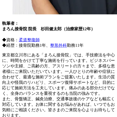
執筆者：
まろん接骨院 院長 杉田健太郎（治療家歴12年）
◆資格：
柔道整復師
◆経歴：接骨院勤務1年、
整形外科
勤務11年
東京都立川市にある「まろん接骨院」では、手技療法を中心
に、時間をかけて丁寧な施術を行っています。ビジネスパー
ソンや主婦、ご高齢の方、アスリートの方々まで、多様な患
者様にご来院いただいています。一人ひとりの年齢や症状に
合わせて、最適な施術プランをご提案いたします。生活の質
向上や怪我のリハビリ、スポーツ復帰サポートなど、目的に
応じて施術方法を工夫しています。痛みのある部分だけでな
く、全身のバランスを重視するのも当院の強みです。
また、骨盤矯正、鍼灸治療、交通事故後のケアなども幅広く
対応しています。お体に関するお悩みがあれば、いつでもお
気軽にご相談ください。皆さまのご来院を心よりお待ちして
おります。