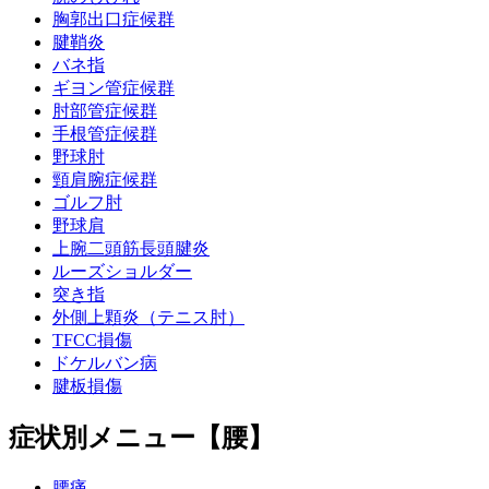
胸郭出口症候群
腱鞘炎
バネ指
ギヨン管症候群
肘部管症候群
手根管症候群
野球肘
頸肩腕症候群
ゴルフ肘
野球肩
上腕二頭筋長頭腱炎
ルーズショルダー
突き指
外側上顆炎（テニス肘）
TFCC損傷
ドケルバン病
腱板損傷
症状別メニュー【腰】
腰痛