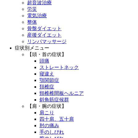
超音波治療
労災
電気治療
整体
骨盤ダイエット
産後ダイエット
リンパマッサージ
症状別メニュー
【頭・首の症状】
頭痛
ストレートネック
寝違え
顎関節症
頚椎症
頸椎椎間板ヘルニア
斜角筋症候群
【肩・腕の症状】
肩こり
四十肩、五十肩
肘の痛み
手のしびれ