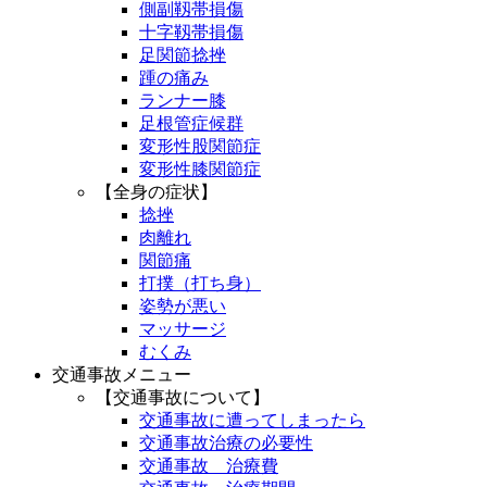
側副靱帯損傷
十字靱帯損傷
足関節捻挫
踵の痛み
ランナー膝
足根管症候群
変形性股関節症
変形性膝関節症
【全身の症状】
捻挫
肉離れ
関節痛
打撲（打ち身）
姿勢が悪い
マッサージ
むくみ
交通事故メニュー
【交通事故について】
交通事故に遭ってしまったら
交通事故治療の必要性
交通事故 治療費