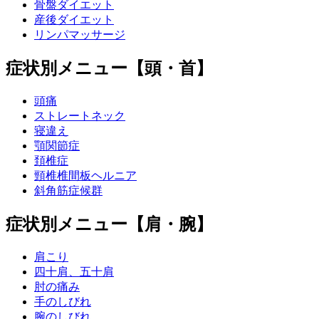
骨盤ダイエット
産後ダイエット
リンパマッサージ
症状別メニュー【頭・首】
頭痛
ストレートネック
寝違え
顎関節症
頚椎症
頸椎椎間板ヘルニア
斜角筋症候群
症状別メニュー【肩・腕】
肩こり
四十肩、五十肩
肘の痛み
手のしびれ
腕のしびれ