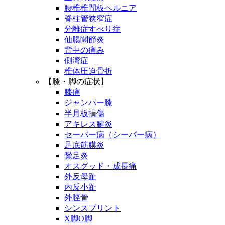
腰椎椎間板ヘルニア
脊柱管狭窄症
分離症すべり症
仙腸関節炎
背中の痛み
側湾症
椎体圧迫骨折
【膝・脚の症状】
膝痛
ジャンパー膝
半月板損傷
アキレス腱炎
セーバー病（シーバー病）
足底筋膜炎
鵞足炎
オスグッド・成長痛
外反母趾
内反小趾
外脛骨
シンスプリント
X脚O脚