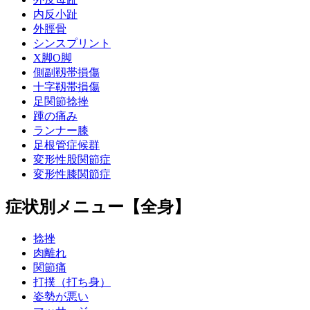
内反小趾
外脛骨
シンスプリント
X脚O脚
側副靱帯損傷
十字靱帯損傷
足関節捻挫
踵の痛み
ランナー膝
足根管症候群
変形性股関節症
変形性膝関節症
症状別メニュー【全身】
捻挫
肉離れ
関節痛
打撲（打ち身）
姿勢が悪い