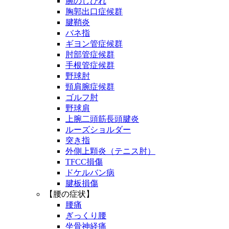
腕のしびれ
胸郭出口症候群
腱鞘炎
バネ指
ギヨン管症候群
肘部管症候群
手根管症候群
野球肘
頸肩腕症候群
ゴルフ肘
野球肩
上腕二頭筋長頭腱炎
ルーズショルダー
突き指
外側上顆炎（テニス肘）
TFCC損傷
ドケルバン病
腱板損傷
【腰の症状】
腰痛
ぎっくり腰
坐骨神経痛