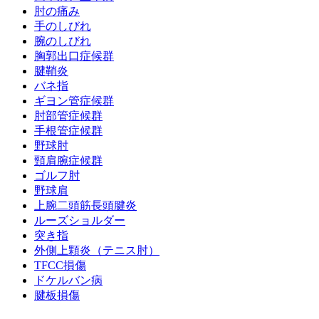
肘の痛み
手のしびれ
腕のしびれ
胸郭出口症候群
腱鞘炎
バネ指
ギヨン管症候群
肘部管症候群
手根管症候群
野球肘
頸肩腕症候群
ゴルフ肘
野球肩
上腕二頭筋長頭腱炎
ルーズショルダー
突き指
外側上顆炎（テニス肘）
TFCC損傷
ドケルバン病
腱板損傷