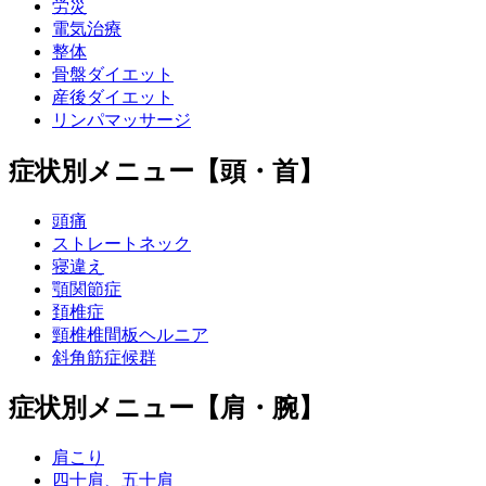
労災
電気治療
整体
骨盤ダイエット
産後ダイエット
リンパマッサージ
症状別メニュー【頭・首】
頭痛
ストレートネック
寝違え
顎関節症
頚椎症
頸椎椎間板ヘルニア
斜角筋症候群
症状別メニュー【肩・腕】
肩こり
四十肩、五十肩