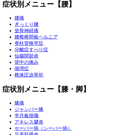
症状別メニュー【腰】
腰痛
ぎっくり腰
坐骨神経痛
腰椎椎間板ヘルニア
脊柱管狭窄症
分離症すべり症
仙腸関節炎
背中の痛み
側湾症
椎体圧迫骨折
症状別メニュー【膝・脚】
膝痛
ジャンパー膝
半月板損傷
アキレス腱炎
セーバー病（シーバー病）
足底筋膜炎