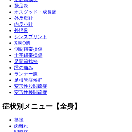
鵞足炎
オスグッド・成長痛
外反母趾
内反小趾
外脛骨
シンスプリント
X脚O脚
側副靱帯損傷
十字靱帯損傷
足関節捻挫
踵の痛み
ランナー膝
足根管症候群
変形性股関節症
変形性膝関節症
症状別メニュー【全身】
捻挫
肉離れ