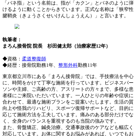
「バネ指」という名前は、指が「カクン」とバネのように弾
けるように動くことからきています。正式な名称は「狭窄性
腱鞘炎（きょうさくせいけんしょうえん）」と言います。
執筆者：
まろん接骨院 院長 杉田健太郎（治療家歴12年）
◆資格：
柔道整復師
◆経歴：接骨院勤務1年、
整形外科
勤務11年
東京都立川市にある「まろん接骨院」では、手技療法を中心
に、時間をかけて丁寧な施術を行っています。ビジネスパー
ソンや主婦、ご高齢の方、アスリートの方々まで、多様な患
者様にご来院いただいています。一人ひとりの年齢や症状に
合わせて、最適な施術プランをご提案いたします。生活の質
向上や怪我のリハビリ、スポーツ復帰サポートなど、目的に
応じて施術方法を工夫しています。痛みのある部分だけでな
く、全身のバランスを重視するのも当院の強みです。
また、骨盤矯正、鍼灸治療、交通事故後のケアなども幅広く
対応しています。お体に関するお悩みがあれば、いつでもお