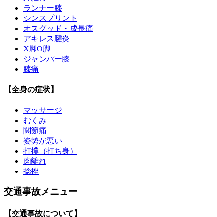
ランナー膝
シンスプリント
オスグッド・成長痛
アキレス腱炎
X脚O脚
ジャンパー膝
膝痛
【全身の症状】
マッサージ
むくみ
関節痛
姿勢が悪い
打撲（打ち身）
肉離れ
捻挫
交通事故メニュー
【交通事故について】