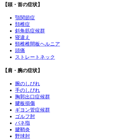
【頭・首の症状】
顎関節症
頚椎症
斜角筋症候群
寝違え
頸椎椎間板ヘルニア
頭痛
ストレートネック
【肩・腕の症状】
腕のしびれ
手のしびれ
胸郭出口症候群
腱板損傷
ギヨン管症候群
ゴルフ肘
バネ指
腱鞘炎
野球肘