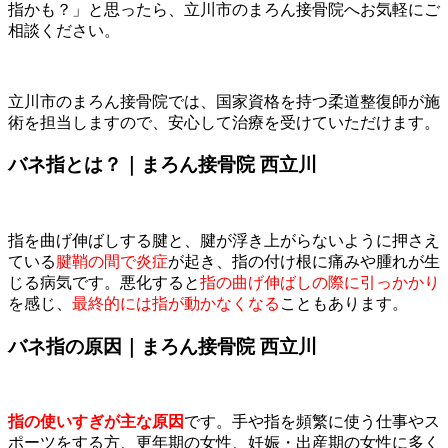
指かも？」と思ったら、立川市のまろん接骨院へお気軽にご
相談ください。
立川市のまろん接骨院では、国家資格を持つ柔道整復師が施
術を担当しますので、安心して治療を受けていただけます。
バネ指とは？｜まろん接骨院 西立川
指を曲げ伸ばしする腱と、腱が浮き上がらないように押さえ
ている
腱鞘の間で炎症
が起き、指の付け根に痛みや腫れが生
じる病気です。悪化すると
指の曲げ伸ばしの際に引っかかり
を感じ、
最終的には指が動かなくなる
こともあります。
バネ指の原因｜まろん接骨院 西立川
指の使いすぎが主な原因
です。手や指を頻繁に使う仕事やス
ポーツをする方、更年期の女性、妊娠・出産期の女性に多く