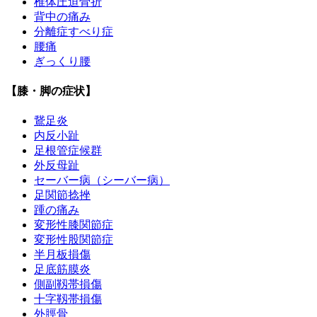
椎体圧迫骨折
背中の痛み
分離症すべり症
腰痛
ぎっくり腰
【膝・脚の症状】
鵞足炎
内反小趾
足根管症候群
外反母趾
セーバー病（シーバー病）
足関節捻挫
踵の痛み
変形性膝関節症
変形性股関節症
半月板損傷
足底筋膜炎
側副靱帯損傷
十字靱帯損傷
外脛骨