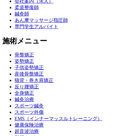
会社案内（求人）
柔道整復師
鍼灸師
あん摩マッサージ指圧師
専門学生アルバイト
施術メニュー
骨盤矯正
姿勢矯正
子供姿勢矯正
産後骨盤矯正
猫背・巻き肩矯正
反り腰矯正
全身矯正
鍼灸治療
スポーツ鍼灸
スポーツ外傷
EMS（インナーマッスルトレーニング）
健康保険治療
超音波治療