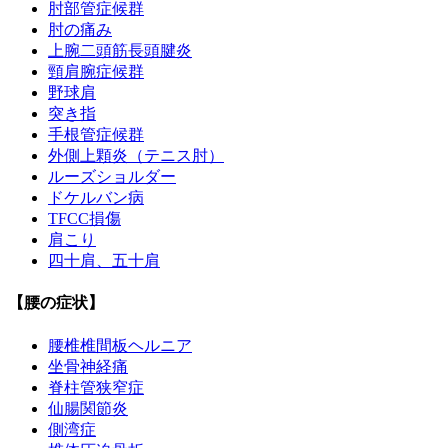
肘部管症候群
肘の痛み
上腕二頭筋長頭腱炎
頸肩腕症候群
野球肩
突き指
手根管症候群
外側上顆炎（テニス肘）
ルーズショルダー
ドケルバン病
TFCC損傷
肩こり
四十肩、五十肩
【腰の症状】
腰椎椎間板ヘルニア
坐骨神経痛
脊柱管狭窄症
仙腸関節炎
側湾症