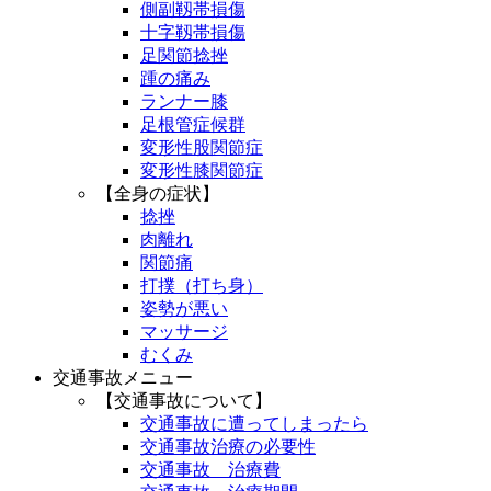
側副靱帯損傷
十字靱帯損傷
足関節捻挫
踵の痛み
ランナー膝
足根管症候群
変形性股関節症
変形性膝関節症
【全身の症状】
捻挫
肉離れ
関節痛
打撲（打ち身）
姿勢が悪い
マッサージ
むくみ
交通事故メニュー
【交通事故について】
交通事故に遭ってしまったら
交通事故治療の必要性
交通事故 治療費