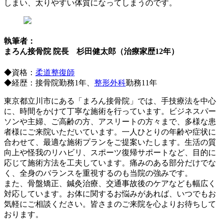
しまい、太りやすい体質になってしまうのです。
執筆者：
まろん接骨院 院長 杉田健太郎（治療家歴12年）
◆資格：
柔道整復師
◆経歴：接骨院勤務1年、
整形外科
勤務11年
東京都立川市にある「まろん接骨院」では、手技療法を中心
に、時間をかけて丁寧な施術を行っています。ビジネスパー
ソンや主婦、ご高齢の方、アスリートの方々まで、多様な患
者様にご来院いただいています。一人ひとりの年齢や症状に
合わせて、最適な施術プランをご提案いたします。生活の質
向上や怪我のリハビリ、スポーツ復帰サポートなど、目的に
応じて施術方法を工夫しています。痛みのある部分だけでな
く、全身のバランスを重視するのも当院の強みです。
また、骨盤矯正、鍼灸治療、交通事故後のケアなども幅広く
対応しています。お体に関するお悩みがあれば、いつでもお
気軽にご相談ください。皆さまのご来院を心よりお待ちして
おります。