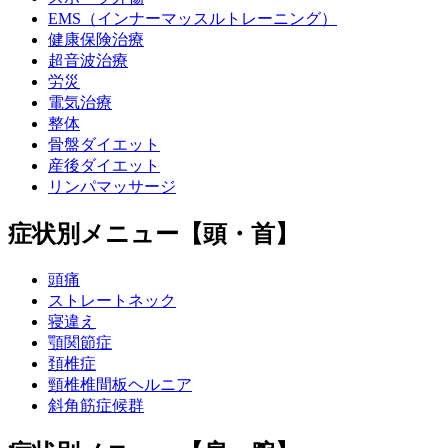
EMS（インナーマッスルトレーニング）
健康保険治療
超音波治療
労災
電気治療
整体
骨盤ダイエット
産後ダイエット
リンパマッサージ
症状別メニュー【頭・首】
頭痛
ストレートネック
寝違え
顎関節症
頚椎症
頸椎椎間板ヘルニア
斜角筋症候群