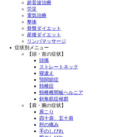
超音波治療
労災
電気治療
整体
骨盤ダイエット
産後ダイエット
リンパマッサージ
症状別メニュー
【頭・首の症状】
頭痛
ストレートネック
寝違え
顎関節症
頚椎症
頸椎椎間板ヘルニア
斜角筋症候群
【肩・腕の症状】
肩こり
四十肩、五十肩
肘の痛み
手のしびれ