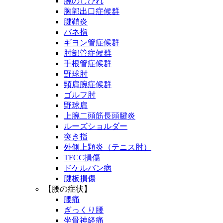
腕のしびれ
胸郭出口症候群
腱鞘炎
バネ指
ギヨン管症候群
肘部管症候群
手根管症候群
野球肘
頸肩腕症候群
ゴルフ肘
野球肩
上腕二頭筋長頭腱炎
ルーズショルダー
突き指
外側上顆炎（テニス肘）
TFCC損傷
ドケルバン病
腱板損傷
【腰の症状】
腰痛
ぎっくり腰
坐骨神経痛