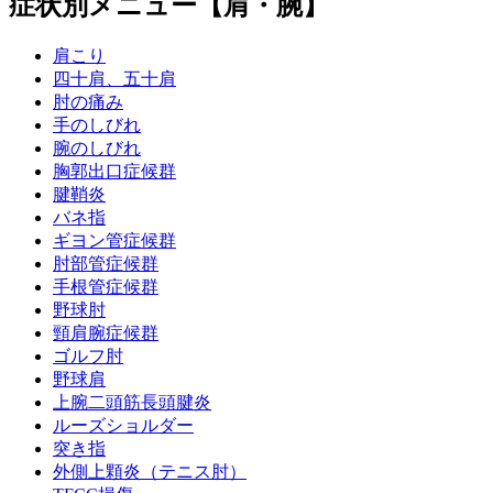
症状別メニュー【肩・腕】
肩こり
四十肩、五十肩
肘の痛み
手のしびれ
腕のしびれ
胸郭出口症候群
腱鞘炎
バネ指
ギヨン管症候群
肘部管症候群
手根管症候群
野球肘
頸肩腕症候群
ゴルフ肘
野球肩
上腕二頭筋長頭腱炎
ルーズショルダー
突き指
外側上顆炎（テニス肘）