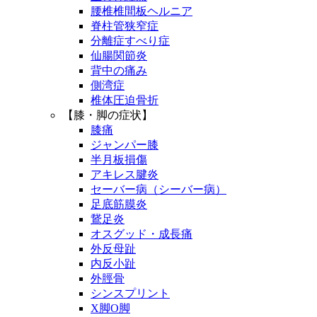
腰椎椎間板ヘルニア
脊柱管狭窄症
分離症すべり症
仙腸関節炎
背中の痛み
側湾症
椎体圧迫骨折
【膝・脚の症状】
膝痛
ジャンパー膝
半月板損傷
アキレス腱炎
セーバー病（シーバー病）
足底筋膜炎
鵞足炎
オスグッド・成長痛
外反母趾
内反小趾
外脛骨
シンスプリント
X脚O脚