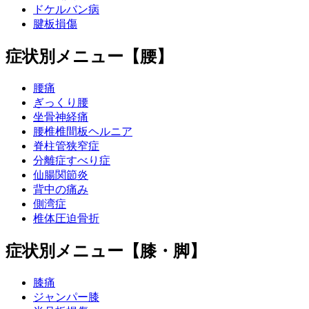
ドケルバン病
腱板損傷
症状別メニュー【腰】
腰痛
ぎっくり腰
坐骨神経痛
腰椎椎間板ヘルニア
脊柱管狭窄症
分離症すべり症
仙腸関節炎
背中の痛み
側湾症
椎体圧迫骨折
症状別メニュー【膝・脚】
膝痛
ジャンパー膝