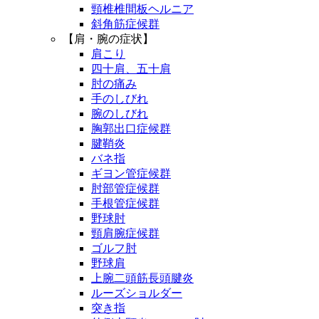
頸椎椎間板ヘルニア
斜角筋症候群
【肩・腕の症状】
肩こり
四十肩、五十肩
肘の痛み
手のしびれ
腕のしびれ
胸郭出口症候群
腱鞘炎
バネ指
ギヨン管症候群
肘部管症候群
手根管症候群
野球肘
頸肩腕症候群
ゴルフ肘
野球肩
上腕二頭筋長頭腱炎
ルーズショルダー
突き指