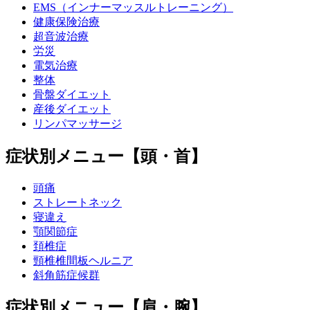
EMS（インナーマッスルトレーニング）
健康保険治療
超音波治療
労災
電気治療
整体
骨盤ダイエット
産後ダイエット
リンパマッサージ
症状別メニュー【頭・首】
頭痛
ストレートネック
寝違え
顎関節症
頚椎症
頸椎椎間板ヘルニア
斜角筋症候群
症状別メニュー【肩・腕】