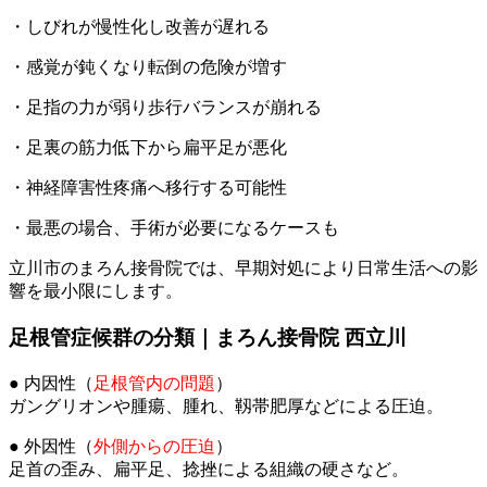
・しびれが慢性化し改善が遅れる
・感覚が鈍くなり転倒の危険が増す
・足指の力が弱り歩行バランスが崩れる
・足裏の筋力低下から扁平足が悪化
・神経障害性疼痛へ移行する可能性
・最悪の場合、手術が必要になるケースも
立川市のまろん接骨院では、早期対処により日常生活への影
響を最小限にします。
足根管症候群の分類｜まろん接骨院 西立川
● 内因性（
足根管内の問題
）
ガングリオンや腫瘍、腫れ、靱帯肥厚などによる圧迫。
● 外因性（
外側からの圧迫
）
足首の歪み、扁平足、捻挫による組織の硬さなど。