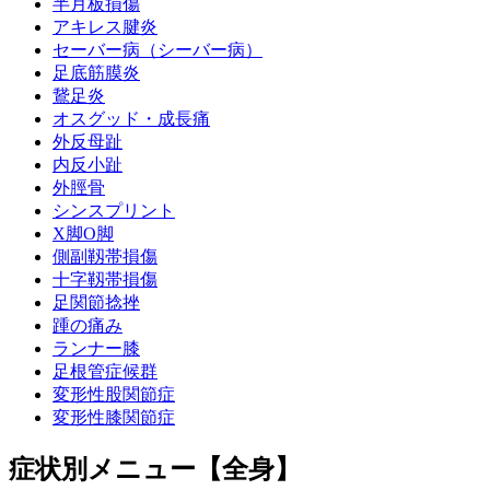
半月板損傷
アキレス腱炎
セーバー病（シーバー病）
足底筋膜炎
鵞足炎
オスグッド・成長痛
外反母趾
内反小趾
外脛骨
シンスプリント
X脚O脚
側副靱帯損傷
十字靱帯損傷
足関節捻挫
踵の痛み
ランナー膝
足根管症候群
変形性股関節症
変形性膝関節症
症状別メニュー【全身】