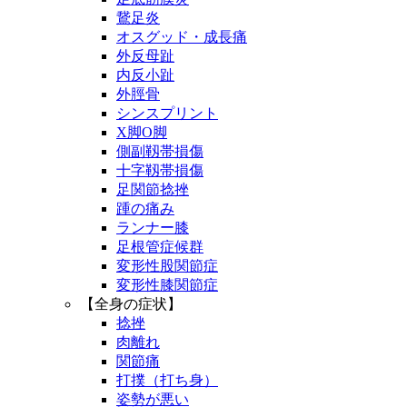
鵞足炎
オスグッド・成長痛
外反母趾
内反小趾
外脛骨
シンスプリント
X脚O脚
側副靱帯損傷
十字靱帯損傷
足関節捻挫
踵の痛み
ランナー膝
足根管症候群
変形性股関節症
変形性膝関節症
【全身の症状】
捻挫
肉離れ
関節痛
打撲（打ち身）
姿勢が悪い