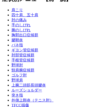
肩こり
四十肩、五十肩
肘の痛み
手のしびれ
腕のしびれ
胸郭出口症候群
腱鞘炎
バネ指
ギヨン管症候群
肘部管症候群
手根管症候群
野球肘
頸肩腕症候群
ゴルフ肘
野球肩
上腕二頭筋長頭腱炎
ルーズショルダー
突き指
外側上顆炎（テニス肘）
TFCC損傷