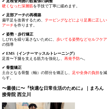
✔
足根管周囲の筋緊張の調整
硬くなった深層筋
を手技で丁寧に緩めます。
✔
足部アーチの再構築
扁平足を改善するため、
テーピングなどにより足裏に正しい
アーチ
を作ります。
✔
姿勢・歩行矯正
しびれを繰り返さないために、
歩いてる姿勢などセルフケア
の指導
✔
EMS（インナーマッスルトレーニング）
足首〜下腿を支える筋力を強化し、
再発予防
へ。
✔
骨盤矯正
土台となる骨盤（軸）の部分を矯正し、
足や全身の負担
を減
らす。
〜最後に〜『快適な日常生活のために』｜まろん
接骨院 西立川