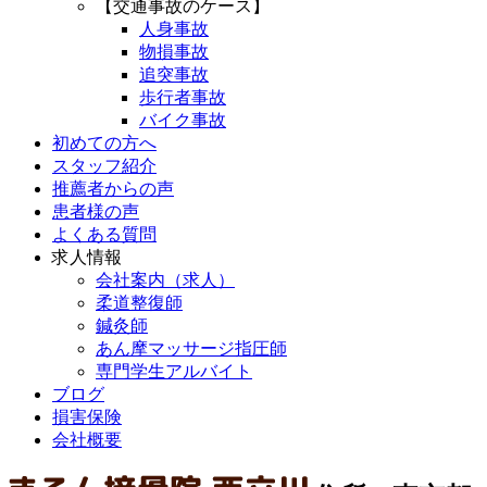
【交通事故のケース】
人身事故
物損事故
追突事故
歩行者事故
バイク事故
初めての方へ
スタッフ紹介
推薦者からの声
患者様の声
よくある質問
求人情報
会社案内（求人）
柔道整復師
鍼灸師
あん摩マッサージ指圧師
専門学生アルバイト
ブログ
損害保険
会社概要