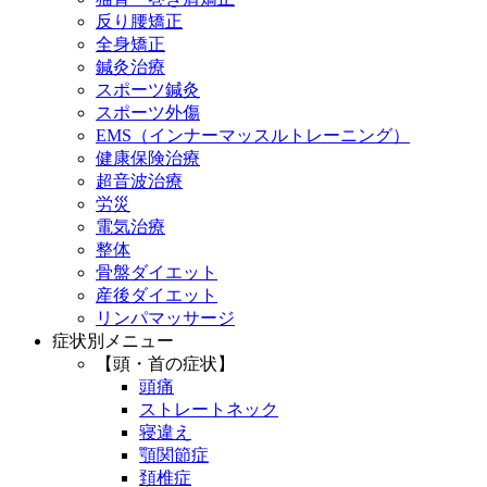
反り腰矯正
全身矯正
鍼灸治療
スポーツ鍼灸
スポーツ外傷
EMS（インナーマッスルトレーニング）
健康保険治療
超音波治療
労災
電気治療
整体
骨盤ダイエット
産後ダイエット
リンパマッサージ
症状別メニュー
【頭・首の症状】
頭痛
ストレートネック
寝違え
顎関節症
頚椎症