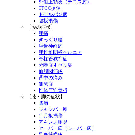
外側上顆炎（テニス肘）
TFCC損傷
ドケルバン病
腱板損傷
【腰の症状】
腰痛
ぎっくり腰
坐骨神経痛
腰椎椎間板ヘルニア
脊柱管狭窄症
分離症すべり症
仙腸関節炎
背中の痛み
側湾症
椎体圧迫骨折
【膝・脚の症状】
膝痛
ジャンパー膝
半月板損傷
アキレス腱炎
セーバー病（シーバー病）
足底筋膜炎