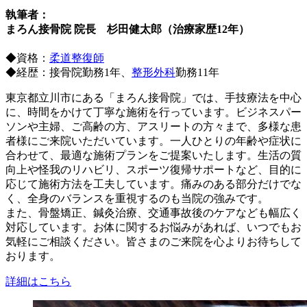
執筆者：
まろん接骨院 院長 杉田健太郎（治療家歴12年）
◆資格：
柔道整復師
◆経歴：接骨院勤務1年、
整形外科
勤務11年
東京都立川市にある「まろん接骨院」では、手技療法を中心
に、時間をかけて丁寧な施術を行っています。ビジネスパー
ソンや主婦、ご高齢の方、アスリートの方々まで、多様な患
者様にご来院いただいています。一人ひとりの年齢や症状に
合わせて、最適な施術プランをご提案いたします。生活の質
向上や怪我のリハビリ、スポーツ復帰サポートなど、目的に
応じて施術方法を工夫しています。痛みのある部分だけでな
く、全身のバランスを重視するのも当院の強みです。
また、骨盤矯正、鍼灸治療、交通事故後のケアなども幅広く
対応しています。お体に関するお悩みがあれば、いつでもお
気軽にご相談ください。皆さまのご来院を心よりお待ちして
おります。
詳細はこちら