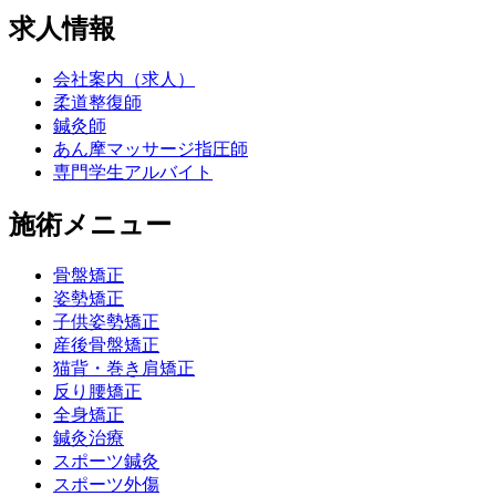
求人情報
会社案内（求人）
柔道整復師
鍼灸師
あん摩マッサージ指圧師
専門学生アルバイト
施術メニュー
骨盤矯正
姿勢矯正
子供姿勢矯正
産後骨盤矯正
猫背・巻き肩矯正
反り腰矯正
全身矯正
鍼灸治療
スポーツ鍼灸
スポーツ外傷