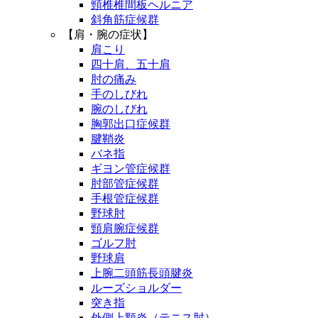
頸椎椎間板ヘルニア
斜角筋症候群
【肩・腕の症状】
肩こり
四十肩、五十肩
肘の痛み
手のしびれ
腕のしびれ
胸郭出口症候群
腱鞘炎
バネ指
ギヨン管症候群
肘部管症候群
手根管症候群
野球肘
頸肩腕症候群
ゴルフ肘
野球肩
上腕二頭筋長頭腱炎
ルーズショルダー
突き指
外側上顆炎（テニス肘）