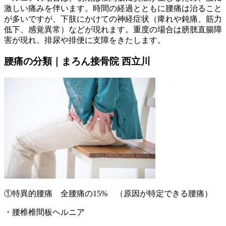
激しい痛みを伴います。時間の経過とともに腰痛は治ること
が多いですが、下肢にかけての神経症状（痺れや鈍痛、筋力
低下、感覚異常）などが現れます。重度の場合は膀胱直腸障
害が現れ、排尿や排便に支障をきたします。
腰痛の分類｜まろん接骨院 西立川
①特異的腰痛 全腰痛の15% （原因が特定できる腰痛）
・腰椎椎間板ヘルニア