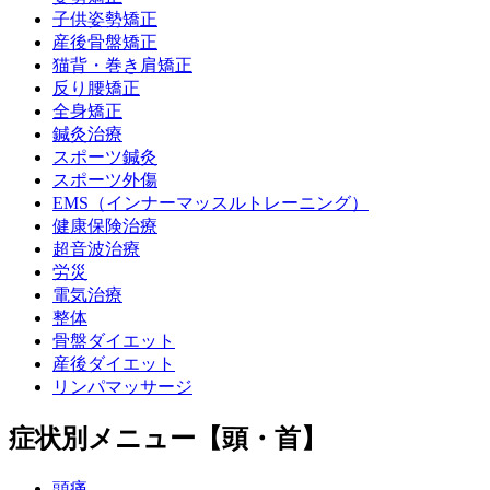
子供姿勢矯正
産後骨盤矯正
猫背・巻き肩矯正
反り腰矯正
全身矯正
鍼灸治療
スポーツ鍼灸
スポーツ外傷
EMS（インナーマッスルトレーニング）
健康保険治療
超音波治療
労災
電気治療
整体
骨盤ダイエット
産後ダイエット
リンパマッサージ
症状別メニュー【頭・首】
頭痛