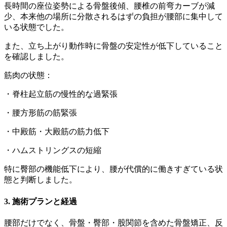
長時間の座位姿勢による骨盤後傾、腰椎の前弯カーブが減
少、本来他の場所に分散されるはずの負担が腰部に集中して
いる状態でした。
また、立ち上がり動作時に骨盤の安定性が低下していること
を確認しました。
筋肉の状態：
・脊柱起立筋の慢性的な過緊張
・腰方形筋の筋緊張
・中殿筋・大殿筋の筋力低下
・ハムストリングスの短縮
特に臀部の機能低下により、腰が代償的に働きすぎている状
態と判断しました。
3. 施術プランと経過
腰部だけでなく、骨盤・臀部・股関節を含めた骨盤矯正、反