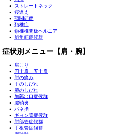
ストレートネック
寝違え
顎関節症
頚椎症
頸椎椎間板ヘルニア
斜角筋症候群
症状別メニュー【肩・腕】
肩こり
四十肩、五十肩
肘の痛み
手のしびれ
腕のしびれ
胸郭出口症候群
腱鞘炎
バネ指
ギヨン管症候群
肘部管症候群
手根管症候群