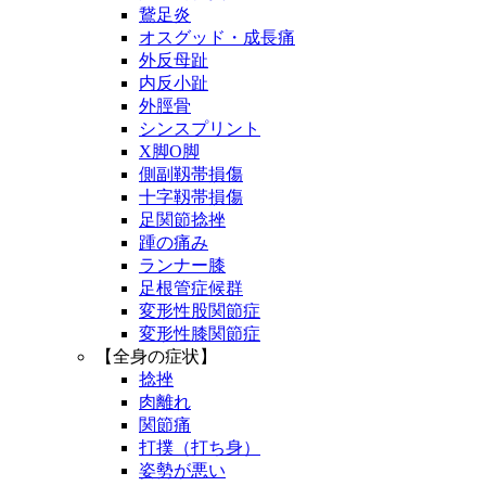
鵞足炎
オスグッド・成長痛
外反母趾
内反小趾
外脛骨
シンスプリント
X脚O脚
側副靱帯損傷
十字靱帯損傷
足関節捻挫
踵の痛み
ランナー膝
足根管症候群
変形性股関節症
変形性膝関節症
【全身の症状】
捻挫
肉離れ
関節痛
打撲（打ち身）
姿勢が悪い