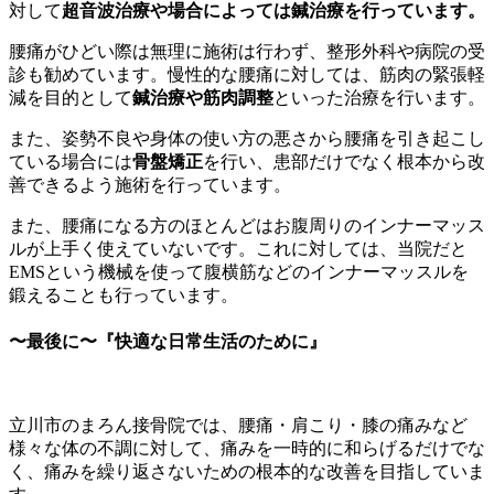
対して
超音波治療や場合によっては鍼治療を行っています。
腰痛がひどい際は無理に施術は行わず、整形外科や病院の受
診も勧めています。慢性的な腰痛に対しては、筋肉の緊張軽
減を目的として
鍼治療や筋肉調整
といった治療を行います。
また、姿勢不良や身体の使い方の悪さから腰痛を引き起こし
ている場合には
骨盤矯正
を行い、患部だけでなく根本から改
善できるよう施術を行っています。
また、腰痛になる方のほとんどはお腹周りのインナーマッス
ルが上手く使えていないです。これに対しては、当院だと
EMSという機械を使って腹横筋などのインナーマッスルを
鍛えることも行っています。
〜最後に〜『快適な日常生活のために』
立川市のまろん接骨院では、腰痛・肩こり・膝の痛みなど
様々な体の不調に対して、痛みを一時的に和らげるだけでな
く、痛みを繰り返さないための根本的な改善を目指していま