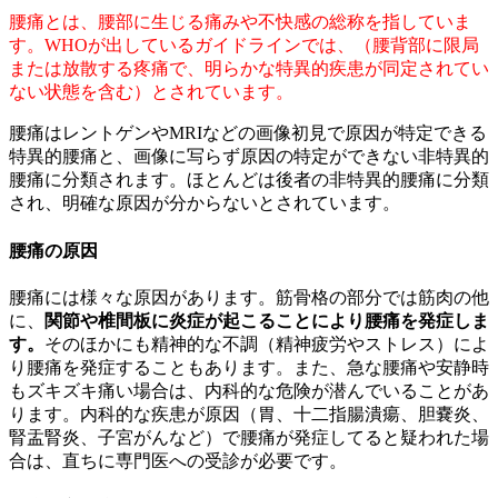
腰痛とは、腰部に生じる痛みや不快感の総称を指していま
す。WHOが出しているガイドラインでは、（腰背部に限局
または放散する疼痛で、明らかな特異的疾患が同定されてい
ない状態を含む）とされています
。
腰痛はレントゲンやMRIなどの画像初見で原因が特定できる
特異的腰痛と、画像に写らず原因の特定ができない非特異的
腰痛に分類されます。ほとんどは後者の非特異的腰痛に分類
され、明確な原因が分からないとされています。
腰痛の原因
腰痛には様々な原因があります。筋骨格の部分では筋肉の他
に、
関節や椎間板に炎症が起こることにより腰痛を発症しま
す
。
そのほかにも精神的な不調（精神疲労やストレス）によ
り腰痛を発症することもあります。また、急な腰痛や安静時
もズキズキ痛い場合は、内科的な危険が潜んでいることがあ
ります。内科的な疾患が原因（胃、十二指腸潰瘍、胆嚢炎、
腎盂腎炎、子宮がんなど）で腰痛が発症してると疑われた場
合は、直ちに専門医への受診が必要です。