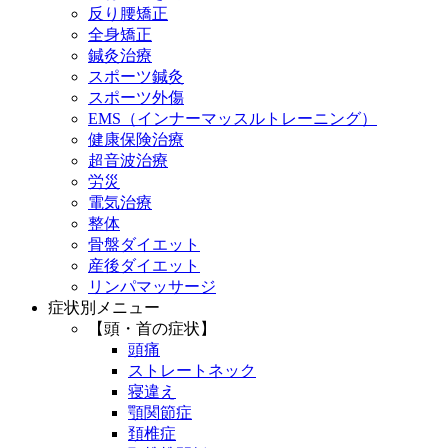
反り腰矯正
全身矯正
鍼灸治療
スポーツ鍼灸
スポーツ外傷
EMS（インナーマッスルトレーニング）
健康保険治療
超音波治療
労災
電気治療
整体
骨盤ダイエット
産後ダイエット
リンパマッサージ
症状別メニュー
【頭・首の症状】
頭痛
ストレートネック
寝違え
顎関節症
頚椎症