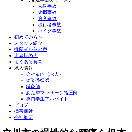
人身事故
物損事故
追突事故
歩行者事故
バイク事故
初めての方へ
スタッフ紹介
推薦者からの声
患者様の声
よくある質問
求人情報
会社案内（求人）
柔道整復師
鍼灸師
あん摩マッサージ指圧師
専門学生アルバイト
ブログ
損害保険
会社概要