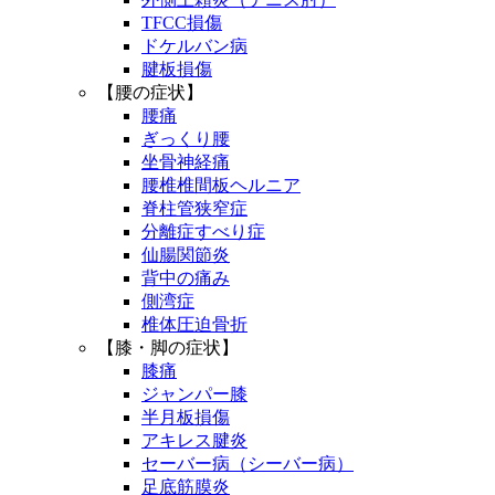
TFCC損傷
ドケルバン病
腱板損傷
【腰の症状】
腰痛
ぎっくり腰
坐骨神経痛
腰椎椎間板ヘルニア
脊柱管狭窄症
分離症すべり症
仙腸関節炎
背中の痛み
側湾症
椎体圧迫骨折
【膝・脚の症状】
膝痛
ジャンパー膝
半月板損傷
アキレス腱炎
セーバー病（シーバー病）
足底筋膜炎