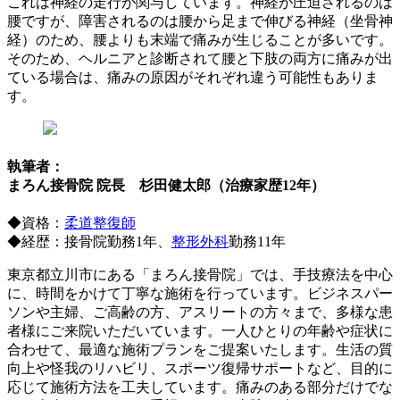
これは神経の走行が関与しています。神経が圧迫されるのは
腰ですが、障害されるのは腰から足まで伸びる神経（坐骨神
経）のため、腰よりも末端で痛みが生じることが多いです。
そのため、ヘルニアと診断されて腰と下肢の両方に痛みが出
ている場合は、痛みの原因がそれぞれ違う可能性もありま
す。
執筆者：
まろん接骨院 院長 杉田健太郎（治療家歴12年）
◆資格：
柔道整復師
◆経歴：接骨院勤務1年、
整形外科
勤務11年
東京都立川市にある「まろん接骨院」では、手技療法を中心
に、時間をかけて丁寧な施術を行っています。ビジネスパー
ソンや主婦、ご高齢の方、アスリートの方々まで、多様な患
者様にご来院いただいています。一人ひとりの年齢や症状に
合わせて、最適な施術プランをご提案いたします。生活の質
向上や怪我のリハビリ、スポーツ復帰サポートなど、目的に
応じて施術方法を工夫しています。痛みのある部分だけでな