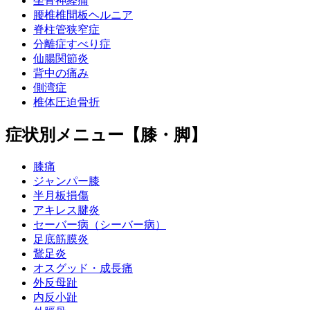
坐骨神経痛
腰椎椎間板ヘルニア
脊柱管狭窄症
分離症すべり症
仙腸関節炎
背中の痛み
側湾症
椎体圧迫骨折
症状別メニュー【膝・脚】
膝痛
ジャンパー膝
半月板損傷
アキレス腱炎
セーバー病（シーバー病）
足底筋膜炎
鵞足炎
オスグッド・成長痛
外反母趾
内反小趾