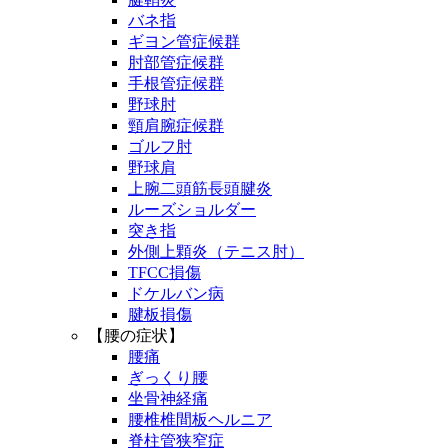
バネ指
ギヨン管症候群
肘部管症候群
手根管症候群
野球肘
頸肩腕症候群
ゴルフ肘
野球肩
上腕二頭筋長頭腱炎
ルーズショルダー
突き指
外側上顆炎（テニス肘）
TFCC損傷
ドケルバン病
腱板損傷
【腰の症状】
腰痛
ぎっくり腰
坐骨神経痛
腰椎椎間板ヘルニア
脊柱管狭窄症