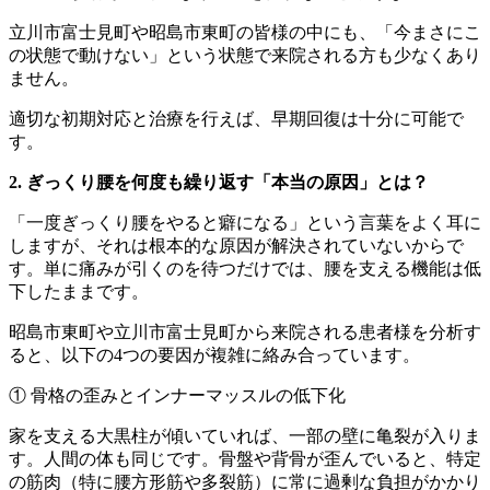
立川市富士見町や昭島市東町の皆様の中にも、「今まさにこ
の状態で動けない」という状態で来院される方も少なくあり
ません。
適切な初期対応と治療を行えば、早期回復は十分に可能で
す。
2. ぎっくり腰を何度も繰り返す「本当の原因」とは？
「一度ぎっくり腰をやると癖になる」という言葉をよく耳に
しますが、それは根本的な原因が解決されていないからで
す。単に痛みが引くのを待つだけでは、腰を支える機能は低
下したままです。
昭島市東町や立川市富士見町から来院される患者様を分析す
ると、以下の4つの要因が複雑に絡み合っています。
① 骨格の歪みとインナーマッスルの低下化
家を支える大黒柱が傾いていれば、一部の壁に亀裂が入りま
す。人間の体も同じです。骨盤や背骨が歪んでいると、特定
の筋肉（特に腰方形筋や多裂筋）に常に過剰な負担がかかり