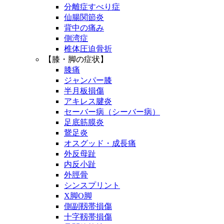
分離症すべり症
仙腸関節炎
背中の痛み
側湾症
椎体圧迫骨折
【膝・脚の症状】
膝痛
ジャンパー膝
半月板損傷
アキレス腱炎
セーバー病（シーバー病）
足底筋膜炎
鵞足炎
オスグッド・成長痛
外反母趾
内反小趾
外脛骨
シンスプリント
X脚O脚
側副靱帯損傷
十字靱帯損傷