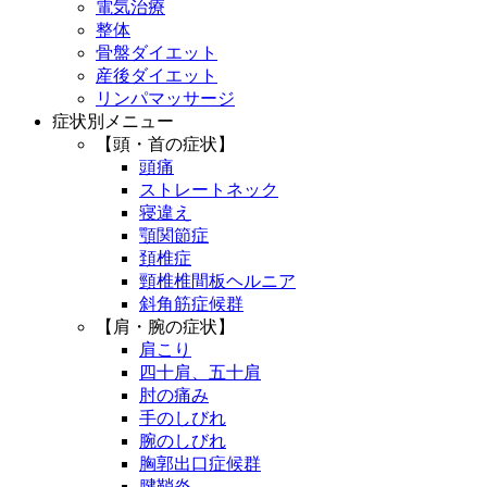
電気治療
整体
骨盤ダイエット
産後ダイエット
リンパマッサージ
症状別メニュー
【頭・首の症状】
頭痛
ストレートネック
寝違え
顎関節症
頚椎症
頸椎椎間板ヘルニア
斜角筋症候群
【肩・腕の症状】
肩こり
四十肩、五十肩
肘の痛み
手のしびれ
腕のしびれ
胸郭出口症候群
腱鞘炎