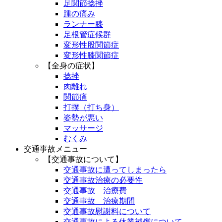
足関節捻挫
踵の痛み
ランナー膝
足根管症候群
変形性股関節症
変形性膝関節症
【全身の症状】
捻挫
肉離れ
関節痛
打撲（打ち身）
姿勢が悪い
マッサージ
むくみ
交通事故メニュー
【交通事故について】
交通事故に遭ってしまったら
交通事故治療の必要性
交通事故 治療費
交通事故 治療期間
交通事故慰謝料について
交通事故による休業補償について