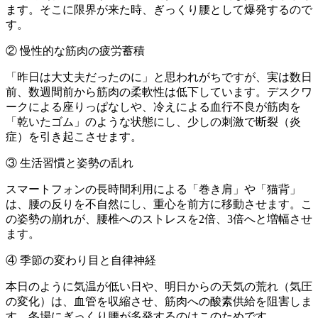
ます。そこに限界が来た時、ぎっくり腰として爆発するので
す。
② 慢性的な筋肉の疲労蓄積
「昨日は大丈夫だったのに」と思われがちですが、実は数日
前、数週間前から筋肉の柔軟性は低下しています。デスクワ
ークによる座りっぱなしや、冷えによる血行不良が筋肉を
「乾いたゴム」のような状態にし、少しの刺激で断裂（炎
症）を引き起こさせます。
③ 生活習慣と姿勢の乱れ
スマートフォンの長時間利用による「巻き肩」や「猫背」
は、腰の反りを不自然にし、重心を前方に移動させます。こ
の姿勢の崩れが、腰椎へのストレスを2倍、3倍へと増幅させ
ます。
④ 季節の変わり目と自律神経
本日のように気温が低い日や、明日からの天気の荒れ（気圧
の変化）は、血管を収縮させ、筋肉への酸素供給を阻害しま
す。冬場にぎっくり腰が多発するのはこのためです。