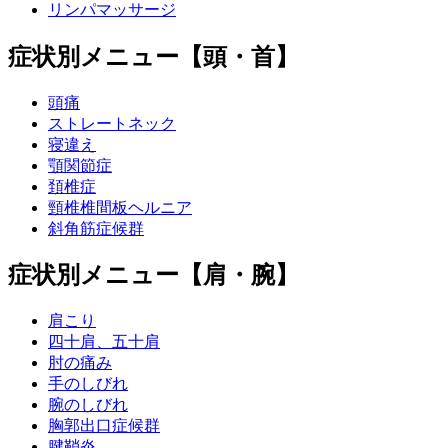
リンパマッサージ
症状別メニュー【頭・首】
頭痛
ストレートネック
寝違え
顎関節症
頚椎症
頸椎椎間板ヘルニア
斜角筋症候群
症状別メニュー【肩・腕】
肩こり
四十肩、五十肩
肘の痛み
手のしびれ
腕のしびれ
胸郭出口症候群
腱鞘炎