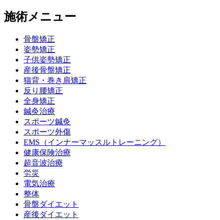
施術メニュー
骨盤矯正
姿勢矯正
子供姿勢矯正
産後骨盤矯正
猫背・巻き肩矯正
反り腰矯正
全身矯正
鍼灸治療
スポーツ鍼灸
スポーツ外傷
EMS（インナーマッスルトレーニング）
健康保険治療
超音波治療
労災
電気治療
整体
骨盤ダイエット
産後ダイエット