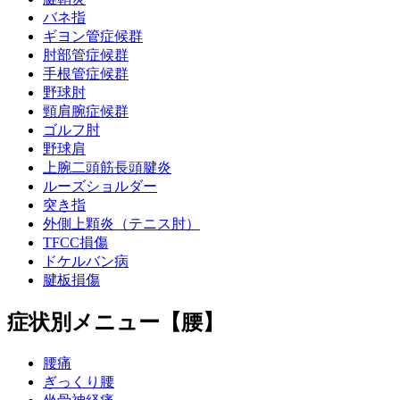
バネ指
ギヨン管症候群
肘部管症候群
手根管症候群
野球肘
頸肩腕症候群
ゴルフ肘
野球肩
上腕二頭筋長頭腱炎
ルーズショルダー
突き指
外側上顆炎（テニス肘）
TFCC損傷
ドケルバン病
腱板損傷
症状別メニュー【腰】
腰痛
ぎっくり腰