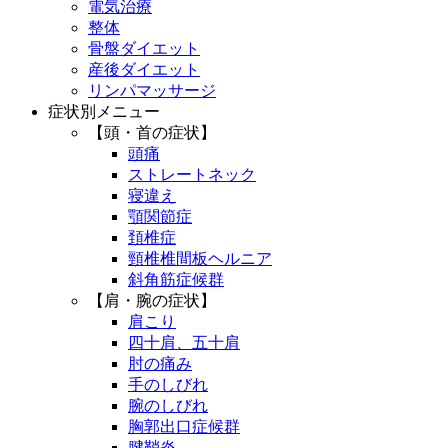
電気治療
整体
骨盤ダイエット
産後ダイエット
リンパマッサージ
症状別メニュー
【頭・首の症状】
頭痛
ストレートネック
寝違え
顎関節症
頚椎症
頸椎椎間板ヘルニア
斜角筋症候群
【肩・腕の症状】
肩こり
四十肩、五十肩
肘の痛み
手のしびれ
腕のしびれ
胸郭出口症候群
腱鞘炎