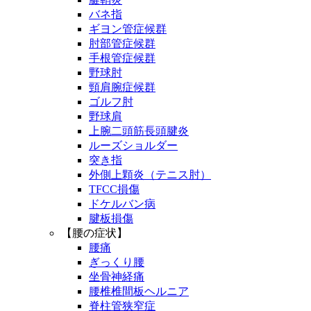
バネ指
ギヨン管症候群
肘部管症候群
手根管症候群
野球肘
頸肩腕症候群
ゴルフ肘
野球肩
上腕二頭筋長頭腱炎
ルーズショルダー
突き指
外側上顆炎（テニス肘）
TFCC損傷
ドケルバン病
腱板損傷
【腰の症状】
腰痛
ぎっくり腰
坐骨神経痛
腰椎椎間板ヘルニア
脊柱管狭窄症