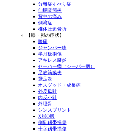
分離症すべり症
仙腸関節炎
背中の痛み
側湾症
椎体圧迫骨折
【膝・脚の症状】
膝痛
ジャンパー膝
半月板損傷
アキレス腱炎
セーバー病（シーバー病）
足底筋膜炎
鵞足炎
オスグッド・成長痛
外反母趾
内反小趾
外脛骨
シンスプリント
X脚O脚
側副靱帯損傷
十字靱帯損傷