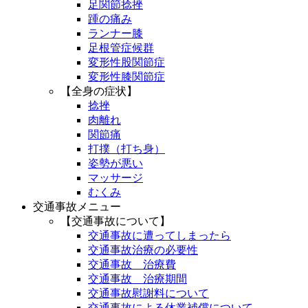
足関節捻挫
踵の痛み
ランナー膝
足根管症候群
変形性股関節症
変形性膝関節症
【全身の症状】
捻挫
肉離れ
関節痛
打撲（打ち身）
姿勢が悪い
マッサージ
むくみ
交通事故メニュー
【交通事故について】
交通事故に遭ってしまったら
交通事故治療の必要性
交通事故 治療費
交通事故 治療期間
交通事故慰謝料について
交通事故による休業補償について