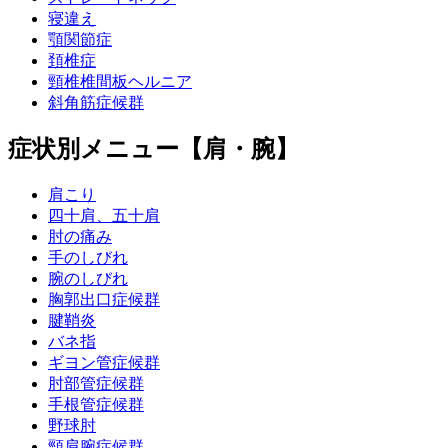
寝違え
顎関節症
頚椎症
頸椎椎間板ヘルニア
斜角筋症候群
症状別メニュー【肩・腕】
肩こり
四十肩、五十肩
肘の痛み
手のしびれ
腕のしびれ
胸郭出口症候群
腱鞘炎
バネ指
ギヨン管症候群
肘部管症候群
手根管症候群
野球肘
頸肩腕症候群