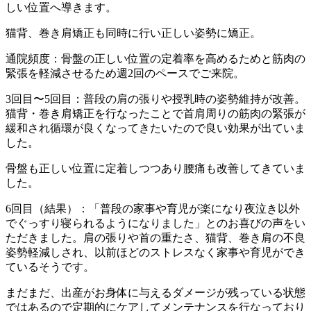
しい位置へ導きます。
猫背、巻き肩矯正も同時に行い正しい姿勢に矯正。
通院頻度：骨盤の正しい位置の定着率を高めるためと筋肉の
緊張を軽減させるため週2回のペースでご来院。
3回目〜5回目：普段の肩の張りや授乳時の姿勢維持が改善。
猫背・巻き肩矯正を行なったことで首肩周りの筋肉の緊張が
緩和され循環が良くなってきたいたので良い効果が出ていま
した。
骨盤も正しい位置に定着しつつあり腰痛も改善してきていま
した。
6回目（結果）：「普段の家事や育児が楽になり夜泣き以外
でぐっすり寝られるようになりました」とのお喜びの声をい
ただきました。肩の張りや首の重たさ、猫背、巻き肩の不良
姿勢軽減しされ、以前ほどのストレスなく家事や育児ができ
ているそうです。
まだまだ、出産がお身体に与えるダメージが残っている状態
ではあるので定期的にケアしてメンテナンスを行なっており