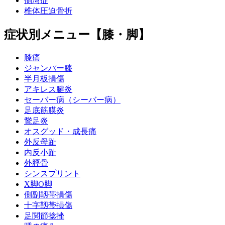
側湾症
椎体圧迫骨折
症状別メニュー【膝・脚】
膝痛
ジャンパー膝
半月板損傷
アキレス腱炎
セーバー病（シーバー病）
足底筋膜炎
鵞足炎
オスグッド・成長痛
外反母趾
内反小趾
外脛骨
シンスプリント
X脚O脚
側副靱帯損傷
十字靱帯損傷
足関節捻挫