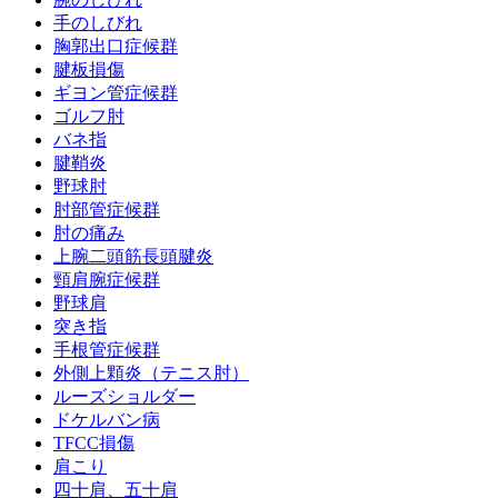
手のしびれ
胸郭出口症候群
腱板損傷
ギヨン管症候群
ゴルフ肘
バネ指
腱鞘炎
野球肘
肘部管症候群
肘の痛み
上腕二頭筋長頭腱炎
頸肩腕症候群
野球肩
突き指
手根管症候群
外側上顆炎（テニス肘）
ルーズショルダー
ドケルバン病
TFCC損傷
肩こり
四十肩、五十肩