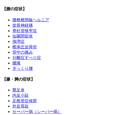
【腰の症状】
腰椎椎間板ヘルニア
坐骨神経痛
脊柱管狭窄症
仙腸関節炎
側湾症
椎体圧迫骨折
背中の痛み
分離症すべり症
腰痛
ぎっくり腰
【膝・脚の症状】
鵞足炎
内反小趾
足根管症候群
外反母趾
セーバー病（シーバー病）