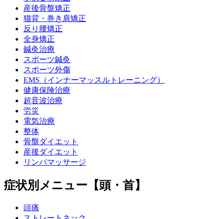
産後骨盤矯正
猫背・巻き肩矯正
反り腰矯正
全身矯正
鍼灸治療
スポーツ鍼灸
スポーツ外傷
EMS（インナーマッスルトレーニング）
健康保険治療
超音波治療
労災
電気治療
整体
骨盤ダイエット
産後ダイエット
リンパマッサージ
症状別メニュー【頭・首】
頭痛
ストレートネック