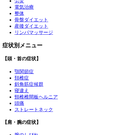
労災
電気治療
整体
骨盤ダイエット
産後ダイエット
リンパマッサージ
症状別メニュー
【頭・首の症状】
顎関節症
頚椎症
斜角筋症候群
寝違え
頸椎椎間板ヘルニア
頭痛
ストレートネック
【肩・腕の症状】
腕のしびれ