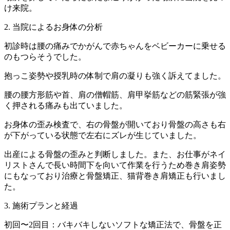
け来院。
2. 当院によるお身体の分析
初診時は腰の痛みでかがんで赤ちゃんをベビーカーに乗せる
のもつらそうでした。
抱っこ姿勢や授乳時の体制で肩の凝りも強く訴えてました。
腰の腰方形筋や首、肩の僧帽筋、肩甲挙筋などの筋緊張が強
く押される痛みも出ていました。
お身体の歪み検査で、右の骨盤が開いており骨盤の高さも右
が下がっている状態で左右にズレが生じていました。
出産による骨盤の歪みと判断しました。また、お仕事がネイ
リストさんで長い時間下を向いて作業を行うため巻き肩姿勢
にもなっており治療と骨盤矯正、猫背巻き肩矯正も行いまし
た。
3. 施術プランと経過
初回〜2回目：バキバキしないソフトな矯正法で、骨盤を正