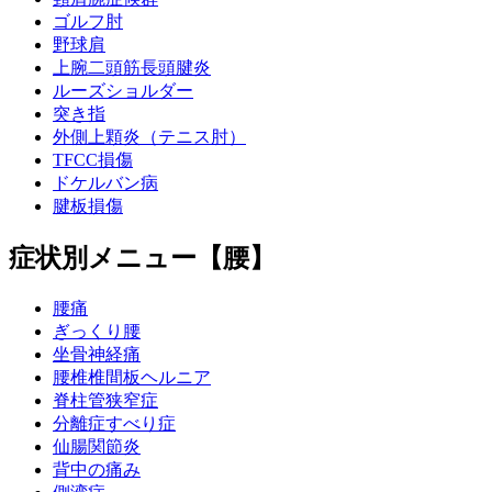
ゴルフ肘
野球肩
上腕二頭筋長頭腱炎
ルーズショルダー
突き指
外側上顆炎（テニス肘）
TFCC損傷
ドケルバン病
腱板損傷
症状別メニュー【腰】
腰痛
ぎっくり腰
坐骨神経痛
腰椎椎間板ヘルニア
脊柱管狭窄症
分離症すべり症
仙腸関節炎
背中の痛み