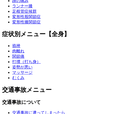
踵の痛み
ランナー膝
足根管症候群
変形性股関節症
変形性膝関節症
症状別メニュー【全身】
捻挫
肉離れ
関節痛
打撲（打ち身）
姿勢が悪い
マッサージ
むくみ
交通事故メニュー
交通事故について
交通事故に遭ってしまったら