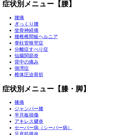
症状別メニュー【腰】
腰痛
ぎっくり腰
坐骨神経痛
腰椎椎間板ヘルニア
脊柱管狭窄症
分離症すべり症
仙腸関節炎
背中の痛み
側湾症
椎体圧迫骨折
症状別メニュー【膝・脚】
膝痛
ジャンパー膝
半月板損傷
アキレス腱炎
セーバー病（シーバー病）
足底筋膜炎