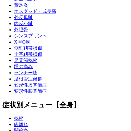
鵞足炎
オスグッド・成長痛
外反母趾
内反小趾
外脛骨
シンスプリント
X脚O脚
側副靱帯損傷
十字靱帯損傷
足関節捻挫
踵の痛み
ランナー膝
足根管症候群
変形性股関節症
変形性膝関節症
症状別メニュー【全身】
捻挫
肉離れ
関節痛