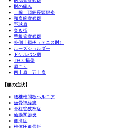
肘部管症候群
肘の痛み
上腕二頭筋長頭腱炎
頸肩腕症候群
野球肩
突き指
手根管症候群
外側上顆炎（テニス肘）
ルーズショルダー
ドケルバン病
TFCC損傷
肩こり
四十肩、五十肩
【腰の症状】
腰椎椎間板ヘルニア
坐骨神経痛
脊柱管狭窄症
仙腸関節炎
側湾症
椎体圧迫骨折