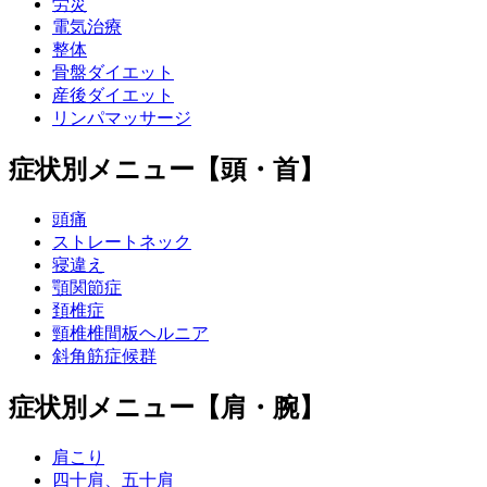
労災
電気治療
整体
骨盤ダイエット
産後ダイエット
リンパマッサージ
症状別メニュー【頭・首】
頭痛
ストレートネック
寝違え
顎関節症
頚椎症
頸椎椎間板ヘルニア
斜角筋症候群
症状別メニュー【肩・腕】
肩こり
四十肩、五十肩