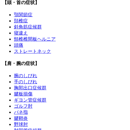
【頭・首の症状】
顎関節症
頚椎症
斜角筋症候群
寝違え
頸椎椎間板ヘルニア
頭痛
ストレートネック
【肩・腕の症状】
腕のしびれ
手のしびれ
胸郭出口症候群
腱板損傷
ギヨン管症候群
ゴルフ肘
バネ指
腱鞘炎
野球肘