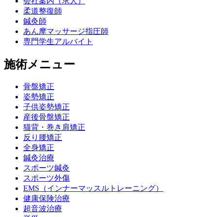
会社案内（求人）
柔道整復師
鍼灸師
あん摩マッサージ指圧師
専門学生アルバイト
施術メニュー
骨盤矯正
姿勢矯正
子供姿勢矯正
産後骨盤矯正
猫背・巻き肩矯正
反り腰矯正
全身矯正
鍼灸治療
スポーツ鍼灸
スポーツ外傷
EMS（インナーマッスルトレーニング）
健康保険治療
超音波治療