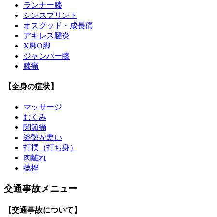
ランナー膝
シンスプリント
オスグッド・成長痛
アキレス腱炎
X脚O脚
ジャンパー膝
膝痛
【全身の症状】
マッサージ
むくみ
関節痛
姿勢が悪い
打撲（打ち身）
肉離れ
捻挫
交通事故メニュー
【交通事故について】