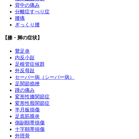
背中の痛み
分離症すべり症
腰痛
ぎっくり腰
【膝・脚の症状】
鵞足炎
内反小趾
足根管症候群
外反母趾
セーバー病（シーバー病）
足関節捻挫
踵の痛み
変形性膝関節症
変形性股関節症
半月板損傷
足底筋膜炎
側副靱帯損傷
十字靱帯損傷
外脛骨