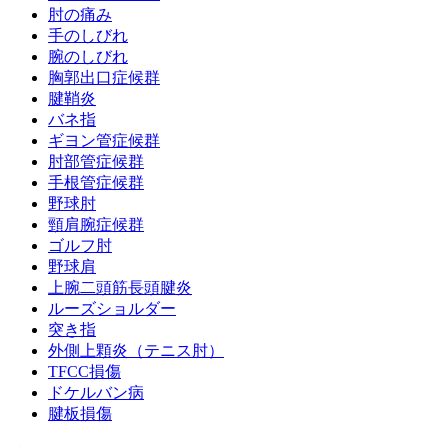
肘の痛み
手のしびれ
腕のしびれ
胸郭出口症候群
腱鞘炎
バネ指
ギヨン管症候群
肘部管症候群
手根管症候群
野球肘
頸肩腕症候群
ゴルフ肘
野球肩
上腕二頭筋長頭腱炎
ルーズショルダー
突き指
外側上顆炎（テニス肘）
TFCC損傷
ドケルバン病
腱板損傷