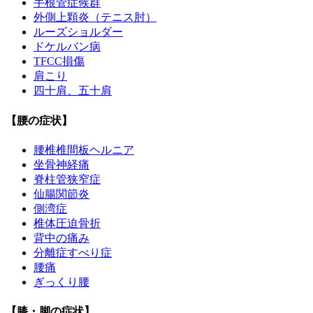
手根管症候群
外側上顆炎（テニス肘）
ルーズショルダー
ドケルバン病
TFCC損傷
肩こり
四十肩、五十肩
【腰の症状】
腰椎椎間板ヘルニア
坐骨神経痛
脊柱管狭窄症
仙腸関節炎
側湾症
椎体圧迫骨折
背中の痛み
分離症すべり症
腰痛
ぎっくり腰
【膝・脚の症状】