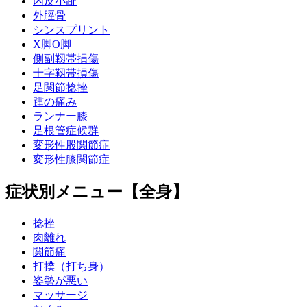
内反小趾
外脛骨
シンスプリント
X脚O脚
側副靱帯損傷
十字靱帯損傷
足関節捻挫
踵の痛み
ランナー膝
足根管症候群
変形性股関節症
変形性膝関節症
症状別メニュー【全身】
捻挫
肉離れ
関節痛
打撲（打ち身）
姿勢が悪い
マッサージ