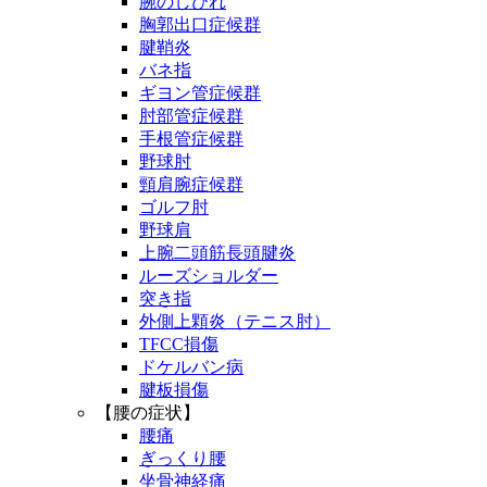
腕のしびれ
胸郭出口症候群
腱鞘炎
バネ指
ギヨン管症候群
肘部管症候群
手根管症候群
野球肘
頸肩腕症候群
ゴルフ肘
野球肩
上腕二頭筋長頭腱炎
ルーズショルダー
突き指
外側上顆炎（テニス肘）
TFCC損傷
ドケルバン病
腱板損傷
【腰の症状】
腰痛
ぎっくり腰
坐骨神経痛