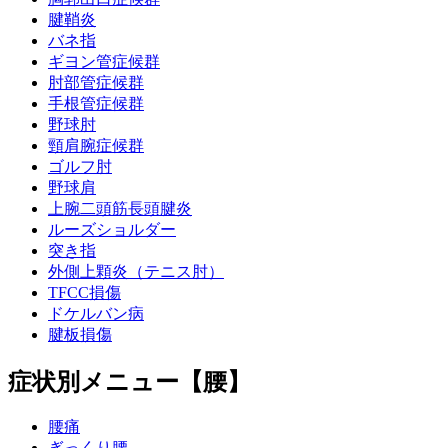
腱鞘炎
バネ指
ギヨン管症候群
肘部管症候群
手根管症候群
野球肘
頸肩腕症候群
ゴルフ肘
野球肩
上腕二頭筋長頭腱炎
ルーズショルダー
突き指
外側上顆炎（テニス肘）
TFCC損傷
ドケルバン病
腱板損傷
症状別メニュー【腰】
腰痛
ぎっくり腰