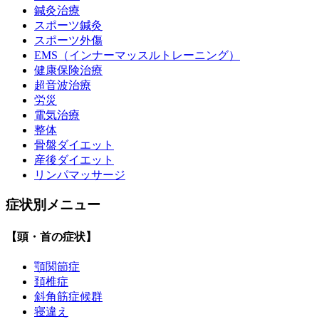
鍼灸治療
スポーツ鍼灸
スポーツ外傷
EMS（インナーマッスルトレーニング）
健康保険治療
超音波治療
労災
電気治療
整体
骨盤ダイエット
産後ダイエット
リンパマッサージ
症状別メニュー
【頭・首の症状】
顎関節症
頚椎症
斜角筋症候群
寝違え