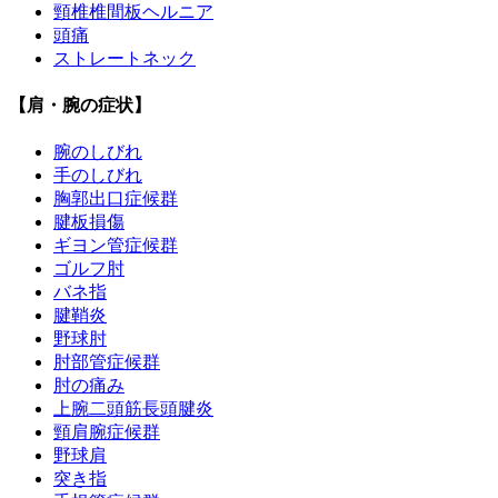
頸椎椎間板ヘルニア
頭痛
ストレートネック
【肩・腕の症状】
腕のしびれ
手のしびれ
胸郭出口症候群
腱板損傷
ギヨン管症候群
ゴルフ肘
バネ指
腱鞘炎
野球肘
肘部管症候群
肘の痛み
上腕二頭筋長頭腱炎
頸肩腕症候群
野球肩
突き指