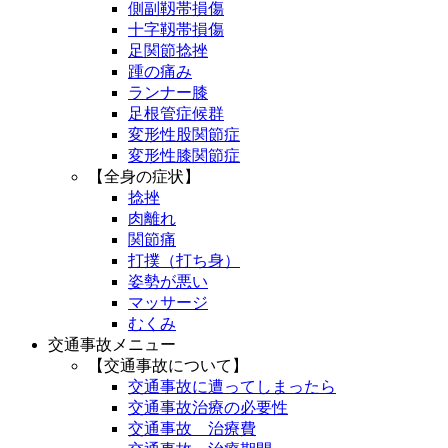
側副靱帯損傷
十字靱帯損傷
足関節捻挫
踵の痛み
ランナー膝
足根管症候群
変形性股関節症
変形性膝関節症
【全身の症状】
捻挫
肉離れ
関節痛
打撲（打ち身）
姿勢が悪い
マッサージ
むくみ
交通事故メニュー
【交通事故について】
交通事故に遭ってしまったら
交通事故治療の必要性
交通事故 治療費