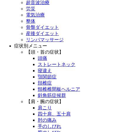
超音波治療
労災
電気治療
整体
骨盤ダイエット
産後ダイエット
リンパマッサージ
症状別メニュー
【頭・首の症状】
頭痛
ストレートネック
寝違え
顎関節症
頚椎症
頸椎椎間板ヘルニア
斜角筋症候群
【肩・腕の症状】
肩こり
四十肩、五十肩
肘の痛み
手のしびれ