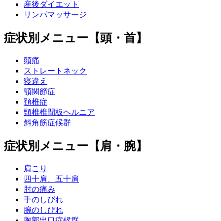
産後ダイエット
リンパマッサージ
症状別メニュー【頭・首】
頭痛
ストレートネック
寝違え
顎関節症
頚椎症
頸椎椎間板ヘルニア
斜角筋症候群
症状別メニュー【肩・腕】
肩こり
四十肩、五十肩
肘の痛み
手のしびれ
腕のしびれ
胸郭出口症候群