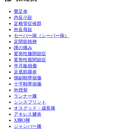
鵞足炎
内反小趾
足根管症候群
外反母趾
セーバー病（シーバー病）
足関節捻挫
踵の痛み
変形性膝関節症
変形性股関節症
半月板損傷
足底筋膜炎
側副靱帯損傷
十字靱帯損傷
外脛骨
ランナー膝
シンスプリント
オスグッド・成長痛
アキレス腱炎
X脚O脚
ジャンパー膝