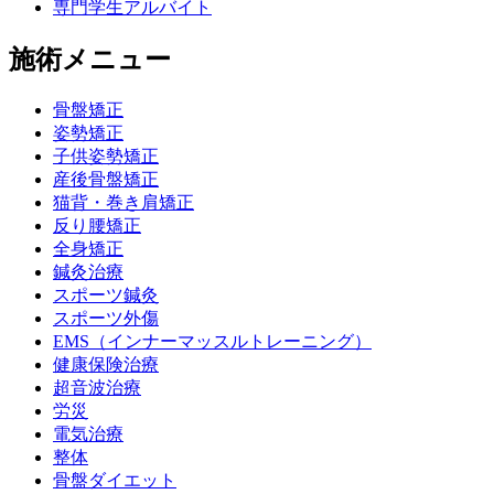
専門学生アルバイト
施術メニュー
骨盤矯正
姿勢矯正
子供姿勢矯正
産後骨盤矯正
猫背・巻き肩矯正
反り腰矯正
全身矯正
鍼灸治療
スポーツ鍼灸
スポーツ外傷
EMS（インナーマッスルトレーニング）
健康保険治療
超音波治療
労災
電気治療
整体
骨盤ダイエット