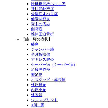
腰椎椎間板ヘルニア
脊柱管狭窄症
分離症すべり症
仙腸関節炎
背中の痛み
側湾症
椎体圧迫骨折
【膝・脚の症状】
膝痛
ジャンパー膝
半月板損傷
アキレス腱炎
セーバー病（シーバー病）
足底筋膜炎
鵞足炎
オスグッド・成長痛
外反母趾
内反小趾
外脛骨
シンスプリント
X脚O脚