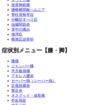
坐骨神経痛
腰椎椎間板ヘルニア
脊柱管狭窄症
分離症すべり症
仙腸関節炎
背中の痛み
側湾症
椎体圧迫骨折
症状別メニュー【膝・脚】
膝痛
ジャンパー膝
半月板損傷
アキレス腱炎
セーバー病（シーバー病）
足底筋膜炎
鵞足炎
オスグッド・成長痛
外反母趾