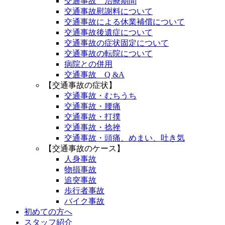
交通事故 治療期間
交通事故慰謝料について
交通事故による休業補償について
交通事故後遺症について
交通事故の症状固定について
交通事故の転院について
病院との併用
交通事故 Q &A
【交通事故の症状】
交通事故・むちうち
交通事故・腰痛
交通事故・打撲
交通事故・捻挫
交通事故・頭痛、めまい、吐き気
【交通事故のケース】
人身事故
物損事故
追突事故
歩行者事故
バイク事故
初めての方へ
スタッフ紹介