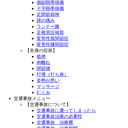
側副靱帯損傷
十字靱帯損傷
足関節捻挫
踵の痛み
ランナー膝
足根管症候群
変形性股関節症
変形性膝関節症
【全身の症状】
捻挫
肉離れ
関節痛
打撲（打ち身）
姿勢が悪い
マッサージ
むくみ
交通事故メニュー
【交通事故について】
交通事故に遭ってしまったら
交通事故治療の必要性
交通事故 治療費