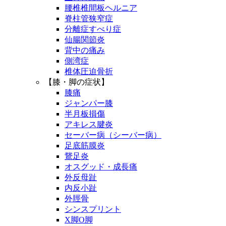
腰椎椎間板ヘルニア
脊柱管狭窄症
分離症すべり症
仙腸関節炎
背中の痛み
側湾症
椎体圧迫骨折
【膝・脚の症状】
膝痛
ジャンパー膝
半月板損傷
アキレス腱炎
セーバー病（シーバー病）
足底筋膜炎
鵞足炎
オスグッド・成長痛
外反母趾
内反小趾
外脛骨
シンスプリント
X脚O脚