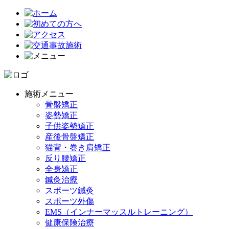
施術メニュー
骨盤矯正
姿勢矯正
子供姿勢矯正
産後骨盤矯正
猫背・巻き肩矯正
反り腰矯正
全身矯正
鍼灸治療
スポーツ鍼灸
スポーツ外傷
EMS（インナーマッスルトレーニング）
健康保険治療