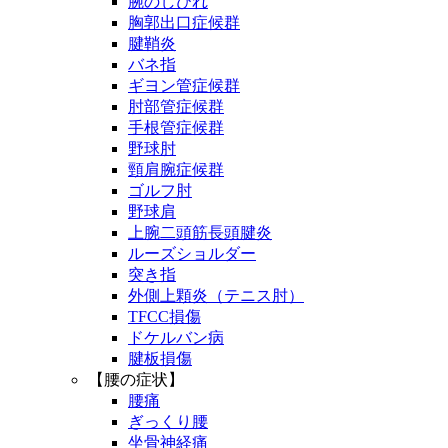
腕のしびれ
胸郭出口症候群
腱鞘炎
バネ指
ギヨン管症候群
肘部管症候群
手根管症候群
野球肘
頸肩腕症候群
ゴルフ肘
野球肩
上腕二頭筋長頭腱炎
ルーズショルダー
突き指
外側上顆炎（テニス肘）
TFCC損傷
ドケルバン病
腱板損傷
【腰の症状】
腰痛
ぎっくり腰
坐骨神経痛