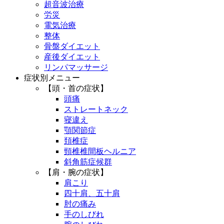
超音波治療
労災
電気治療
整体
骨盤ダイエット
産後ダイエット
リンパマッサージ
症状別メニュー
【頭・首の症状】
頭痛
ストレートネック
寝違え
顎関節症
頚椎症
頸椎椎間板ヘルニア
斜角筋症候群
【肩・腕の症状】
肩こり
四十肩、五十肩
肘の痛み
手のしびれ