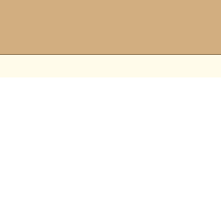
▼
▼
▼