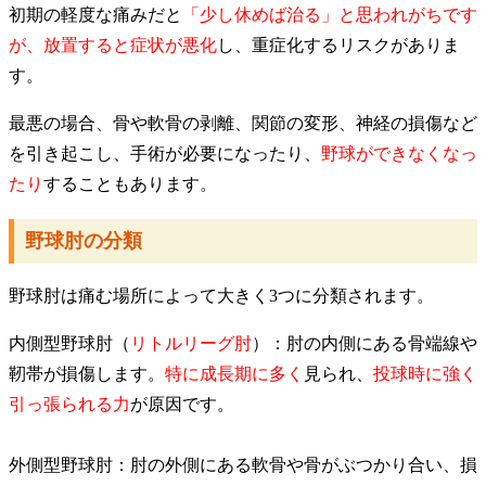
​初期の軽度な痛みだと
「少し休めば治る」と思われがちです
が、放置すると症状が悪化
し、重症化するリスクがありま
す。
最悪の場合、骨や軟骨の剥離、関節の変形、神経の損傷など
を引き起こし、手術が必要になったり、
野球ができなくなっ
たり
することもあります。
​野球肘の分類
​野球肘は痛む場所によって大きく3つに分類されます。
内側型野球肘（
リトルリーグ肘
）：肘の内側にある骨端線や
靭帯が損傷します。
特に成長期に多く
見られ、
投球時に強く
引っ張られる力
が原因です。
​
外側型野球肘：肘の外側にある軟骨や骨がぶつかり合い、損