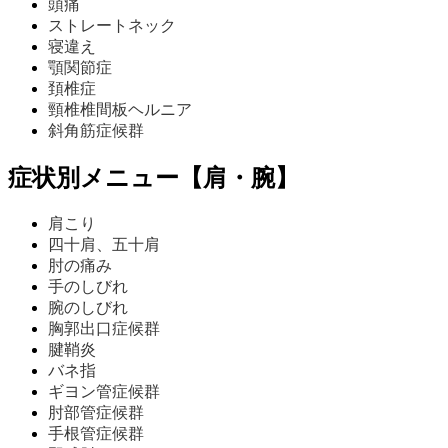
頭痛
ストレートネック
寝違え
顎関節症
頚椎症
頸椎椎間板ヘルニア
斜角筋症候群
症状別メニュー【肩・腕】
肩こり
四十肩、五十肩
肘の痛み
手のしびれ
腕のしびれ
胸郭出口症候群
腱鞘炎
バネ指
ギヨン管症候群
肘部管症候群
手根管症候群