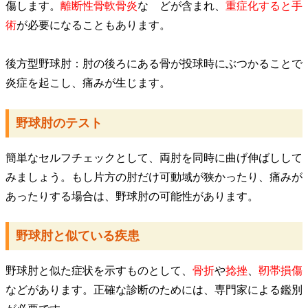
傷します。
離断性骨軟骨炎
な どが含まれ、
重症化すると手
術
が必要になることもあります。
​
後方型野球肘：肘の後ろにある骨が投球時にぶつかることで
炎症を起こし、痛みが生じます。
​野球肘のテスト
​簡単なセルフチェックとして、両肘を同時に曲げ伸ばしして
みましょう。もし片方の肘だけ可動域が狭かったり、痛みが
あったりする場合は、野球肘の可能性があります。
野球肘と似ている疾患
​野球肘と似た症状を示すものとして、
骨折
や
捻挫
、
靭帯損傷
などがあります。正確な診断のためには、専門家による鑑別