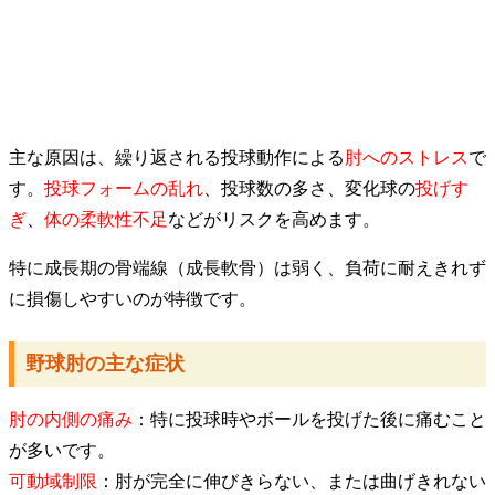
​主な原因は、繰り返される投球動作による
肘へのストレス
で
す。
投球フォームの乱れ
、投球数の多さ、変化球の
投げす
ぎ
、
体の柔軟性不足
などがリスクを高めます。
特に成長期の骨端線（成長軟骨）は弱く、負荷に耐えきれず
に損傷しやすいのが特徴です。
​野球肘の主な症状
​肘の内側の痛み
：特に投球時やボールを投げた後に痛むこと
が多いです。
​可動域制限
：肘が完全に伸びきらない、または曲げきれない