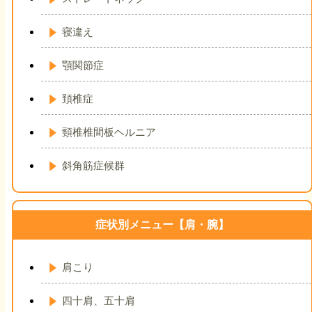
寝違え
顎関節症
頚椎症
頸椎椎間板ヘルニア
斜角筋症候群
症状別メニュー【肩・腕】
肩こり
四十肩、五十肩