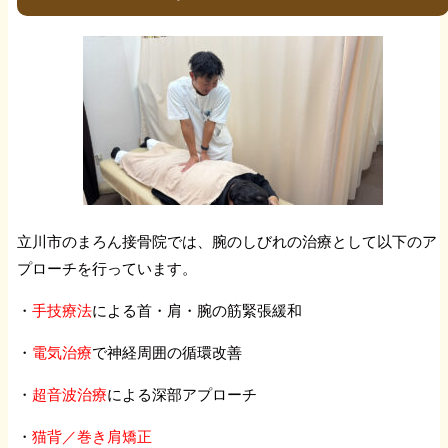
立川市のまろん接骨院では、腕のしびれの治療として以下のア
プローチを行っています。
・
手技療法
による首・肩・腕の筋緊張緩和
・
電気治療
で神経周囲の循環改善
・
超音波治療
による深部アプローチ
・
猫背／巻き肩矯正