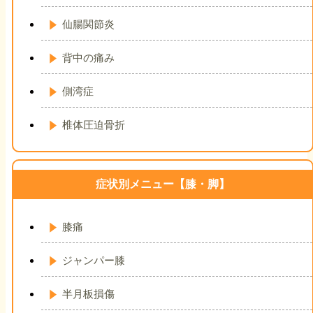
仙腸関節炎
背中の痛み
側湾症
椎体圧迫骨折
症状別メニュー【膝・脚】
膝痛
ジャンパー膝
半月板損傷