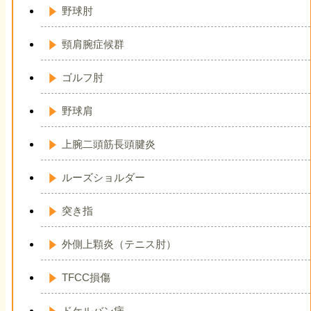
野球肘
頸肩腕症候群
ゴルフ肘
野球肩
上腕二頭筋長頭腱炎
ルーズショルダー
突き指
外側上顆炎（テニス肘）
TFCC損傷
ドケルバン病