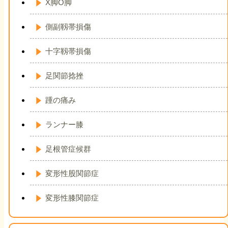
X脚O脚
側副靱帯損傷
十字靱帯損傷
足関節捻挫
踵の痛み
ランナー膝
足根管症候群
変形性股関節症
変形性膝関節症